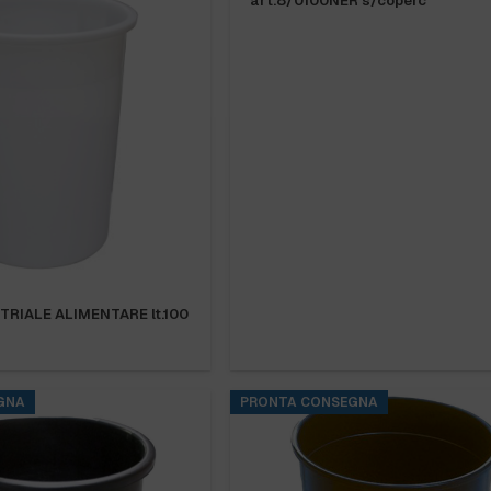
art.8/0100NER s/coperc
TRIALE ALIMENTARE lt.100
GNA
PRONTA CONSEGNA