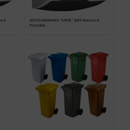
o A
ASCIUGAMANO “UNIK” ABS bianco A
PULSAN…