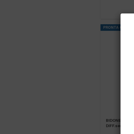
PRONTA CONSE
BIDONE “CENT
DIFF.senz…