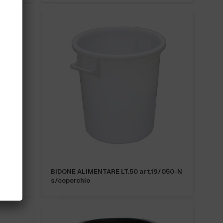
/035-N
BIDONE ALIMENTARE LT.50 art.19/050-N
s/coperchio