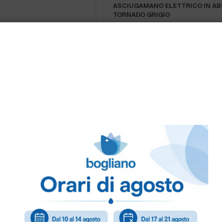
ASCIUGAMANO ELETTRICO IN AB
TORNADO GRIGIO
GNA
PRONTA CONSEGNA
O” 80lt.RACCOLTA
BIDONE “CENTO” CARRELLATO
100lt.senza…