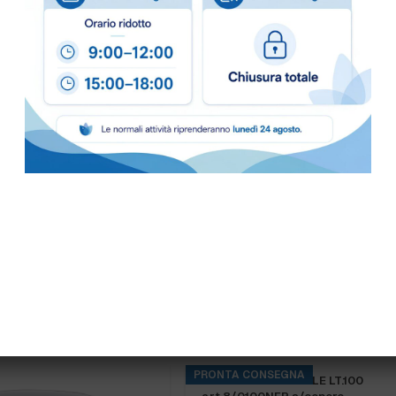
 lt.80 art.151
BIDONE ALIMENTARE LT.35 art.19
s/coperchio
PRONTA CONSEGNA
BIDONE INDUSTRIALE LT.100