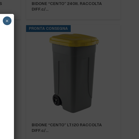
S
BIDONE “CENTO” 240lt. RACCOLTA
DIFF.c/…
×
PRONTA CONSEGNA
BIDONE “CENTO” LT.120 RACCOLTA
DIFF.c/…