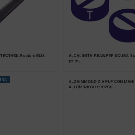
TECTABILE colore BLU.
ALCALINITA’ REAG.PER SCUBA II c
…
pz 85…
GNA
ALZAIMMONDIZIA PLP CON MAN
ALLUMINIO art.90200