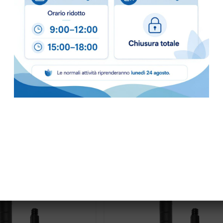
OPICA 4+4+3mt.
ASTA TELESCOPICA TELEPLUS U
1,25mt.X2
GNA
PRONTA CONSEGNA