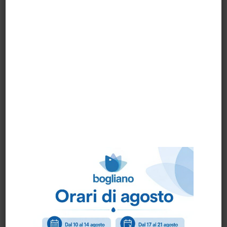
COPERCHIO PER
COPERCHIO PUSH
art.8/050NER
COLORATO PER
BIDONE LT.50
BIDONE “CENTO…
DISTRIBUTORE
DISTRIBUTORE
“NUBE” BASICA
art.AP562F
SPRAY NEBUL…
(materiale monouso
sfuso)
PRONTA CONSEGNA