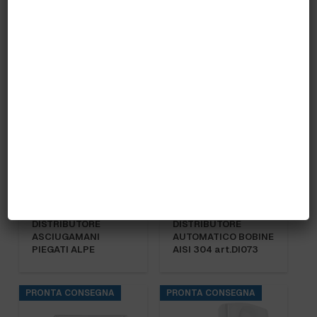
DISTRIBUTORE
DISTRIBUTORE
ASCIUGAMANI
ASCIUGAMANI PIEGA.
IDENTITY AUTOCUT
C/V MEDIAL STILECO
“N…
PRONTA CONSEGNA
DISTRIBUTORE
DISTRIBUTORE
ASCIUGAMANI
AUTOMATICO BOBINE
PIEGATI ALPE
AISI 304 art.DI073
PRONTA CONSEGNA
PRONTA CONSEGNA