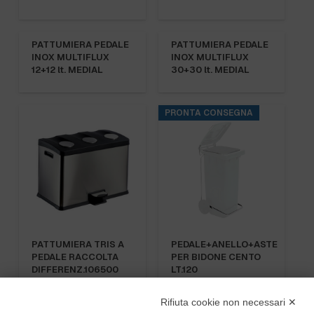
PATTUMIERA PEDALE
PATTUMIERA PEDALE
INOX MULTIFLUX
INOX MULTIFLUX
12+12 lt. MEDIAL
30+30 lt. MEDIAL
PRONTA CONSEGNA
PATTUMIERA TRIS A
PEDALE+ANELLO+ASTE
PEDALE RACCOLTA
PER BIDONE CENTO
DIFFERENZ.106500
LT.120
Rifiuta cookie non necessari ✕
PRONTA CONSEGNA