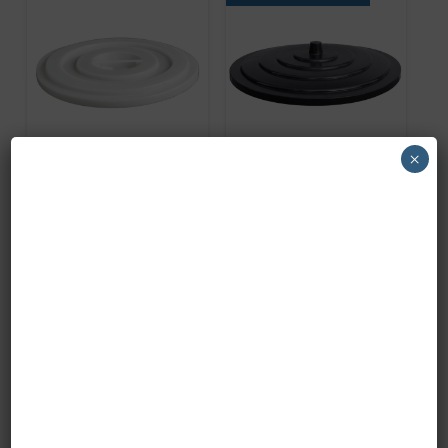
×
COPERCHIO PER
COPERCHIO PER
art.19/035-N BIDONE
art.8/0100NER
LT.35
BIDONE 100LT.
PRONTA CONSEGNA
PRONTA CONSEGNA