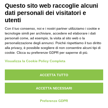
Questo sito web raccoglie alcuni
dati personali dei visitatori e
utenti
Con il tuo consenso, noi e i nostri partner utilizziamo i cookie e
tecnologie simili per archiviare, accedere ed elaborare i dati
personali come, ad esempio, la visita al sito web o la
personalizzazione degli annunci. Poiché rispettiamo il tuo diritto
PEDALE+ASTE PER
PORTACENERE
alla privacy, è possibile scegliere di non consentire alcuni tipi di
BIDONE LT.80
GETTACARTE INOX
cookie. Clicca su preferenze GDPR per saperne di più.
“CENTO”
DOS 19 LT. MEDIAL
Visualizza la Cookie Policy Completa
ACCETTA TUTTO
ACCETTA NECESSARI
Preferenze GDPR