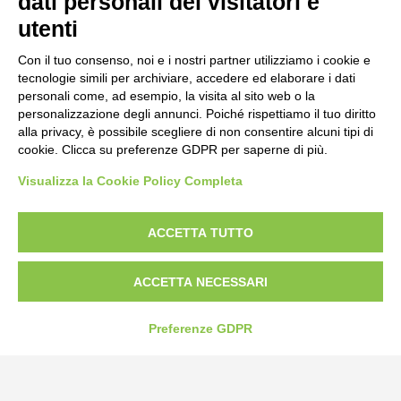
dati personali dei visitatori e
utenti
Tel:
0172-478161
Fax: 0172-487399
Con il tuo consenso, noi e i nostri partner utilizziamo i cookie e
tecnologie simili per archiviare, accedere ed elaborare i dati
personali come, ad esempio, la visita al sito web o la
info@bogliano.it
personalizzazione degli annunci. Poiché rispettiamo il tuo diritto
alla privacy, è possibile scegliere di non consentire alcuni tipi di
Privacy Policy
cookie. Clicca su preferenze GDPR per saperne di più.
Cookie Policy
Visualizza la Cookie Policy Completa
Modifica preferenze cookie
P.IVA 00959440041
ACCETTA TUTTO
ACCETTA NECESSARI
Preferenze GDPR