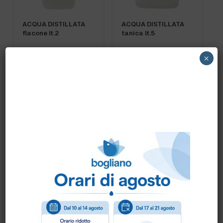
ACQUA DISTILLATA
ACQUA DISTILLATA
flacone lt.2
tanica lt.5
×
PRONTA CONSEGNA
PRONTA CONSEGNA
BRILLALCOOL
CANDEGGINA
flacone lt.1
CONCENTRATA 12%
flacone 2,5lt.
PRONTA CONSEGNA