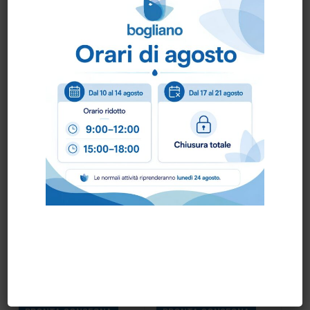
RATIO BK-2
RATIO BK-3
Igienizzante lt.1,5
Igien.Bagni lt.1,5
PRONTA CONSEGNA
PRONTA CONSEGNA
RATIO BK-4
RATIO K-1
Sgrass.Universale
Sgrass.Pavimenti
lt.1,5
lt.1,5