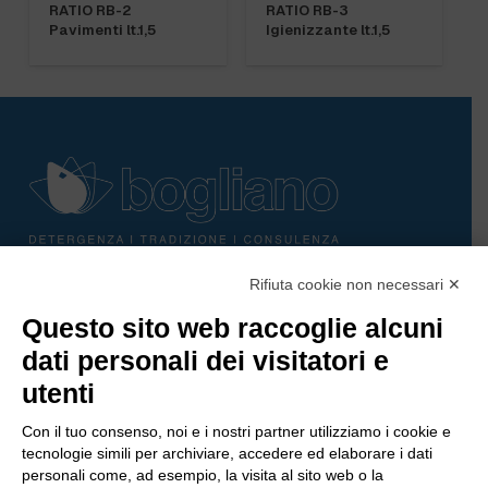
RATIO RB-2
RATIO RB-3
Pavimenti lt.1,5
Igienizzante lt.1,5
Rifiuta cookie non necessari ✕
Bogliano Srl
Questo sito web raccoglie alcuni
Strada Statale 231 Alba-Bra
Borgo San Martino 44, 12060 Pocapaglia CN
dati personali dei visitatori e
utenti
Tel:
0172-478161
Fax: 0172-487399
Con il tuo consenso, noi e i nostri partner utilizziamo i cookie e
tecnologie simili per archiviare, accedere ed elaborare i dati
personali come, ad esempio, la visita al sito web o la
info@bogliano.it