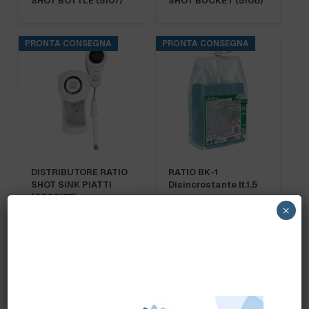
SHOT BOTTLE (5107)
SHOT BUCKET (5108)
PRONTA CONSEGNA
PRONTA CONSEGNA
DISTRIBUTORE RATIO
RATIO BK-1
SHOT SINK PIATTI
Disincrostante lt.1,5
(0860157)
×
PRONTA CONSEGNA