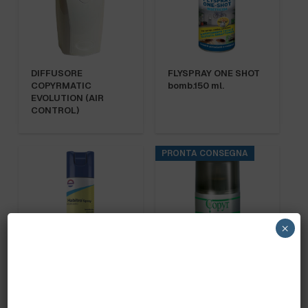
DIFFUSORE
FLYSPRAY ONE SHOT
COPYRMATIC
bomb.150 ml.
EVOLUTION (AIR
CONTROL)
PRONTA CONSEGNA
×
HABITRO
INSETTICIDA
MULTINSETTO SPRAY
PYREMATIC COPYR X
400ML. “NEW”
DIFFUSORE 250ML.