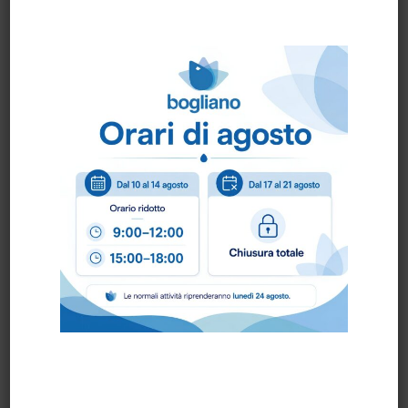
PRONTA CONSEGNA
IRON TRAP trappola
K-OTHRINE FLOW 25
topi ART.2530376
flacone lt.1
PRONTA CONSEGNA
PRONTA CONSEGNA