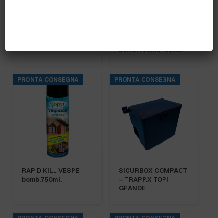
K-OTHRINE WG 250
KILL INSETTICIDA
bustine 16 x 2,5 gr.
VOLANTI
bomb.400ml. “new…
PRONTA CONSEGNA
PRONTA CONSEGNA
RAPID KILL VESPE
SICURBOX COMPACT
bomb.750ml.
– TRAPP.X TOPI
GRANDE