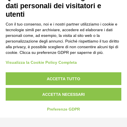
Borgo San Martino 44, 12060 Pocapaglia CN
dati personali dei visitatori e
utenti
Tel:
0172-478161
Fax: 0172-487399
Con il tuo consenso, noi e i nostri partner utilizziamo i cookie e
tecnologie simili per archiviare, accedere ed elaborare i dati
personali come, ad esempio, la visita al sito web o la
info@bogliano.it
personalizzazione degli annunci. Poiché rispettiamo il tuo diritto
alla privacy, è possibile scegliere di non consentire alcuni tipi di
Privacy Policy
cookie. Clicca su preferenze GDPR per saperne di più.
Cookie Policy
Visualizza la Cookie Policy Completa
Modifica preferenze cookie
P.IVA 00959440041
ACCETTA TUTTO
ACCETTA NECESSARI
Preferenze GDPR