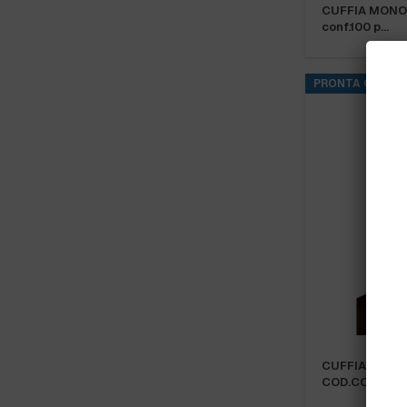
CUFFIA MONO
conf.100 p…
PRONTA CONSE
CUFFIA PLP “
COD.COLOR…