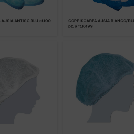
AJSIA ANTISC.BLU cf.100
COPRISCARPA AJSIA BIANCO/BLU
pz. art.16199