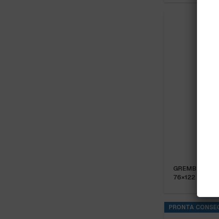
GREMBIULE D
76×122 cm. n.
PRONTA CONSE
GUANTI IN GO