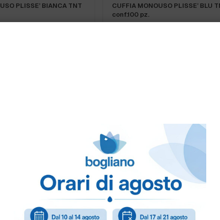
USO PLISSE’ BIANCA TNT
CUFFIA MONOUSO PLISSE’ BLU 
conf.100 pz.
GNA
PRONTA CONSEGNA
DET CAP” DETECT.
FEDERE MONOUSO pacc.20 pezzi