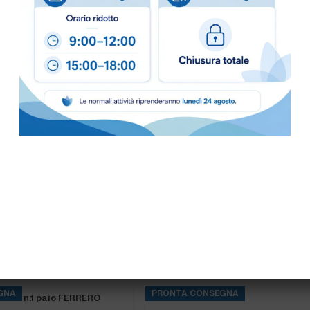
PRONTA CONSEGNA
AH CARE LDPE 40my
GREMBIULE IN POLIETILENE BIA
50…
pacch.100 pz.
GNA
PRONTA CONSEGNA
MMA n.1 paio FERRERO