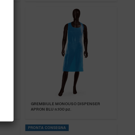
NCO
GREMBIULE MONOUSO DISPENSER
APRON BLU n.100 pz.
PRONTA CONSEGNA