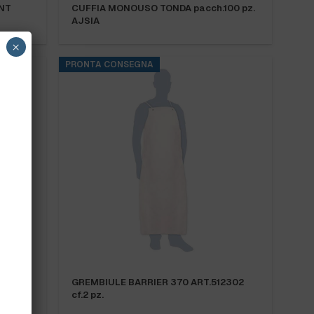
TNT
CUFFIA MONOUSO TONDA pacch.100 pz.
AJSIA
×
PRONTA CONSEGNA
GREMBIULE BARRIER 370 ART.512302
cf.2 pz.