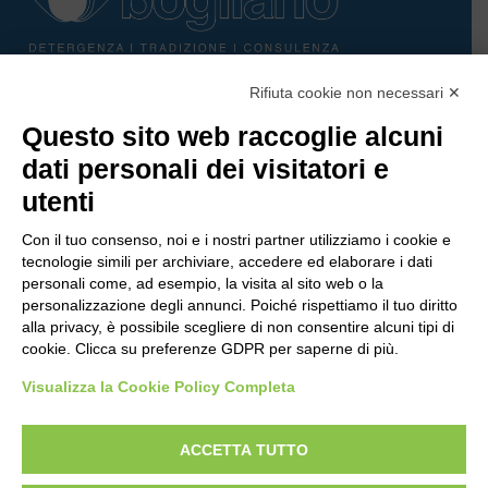
Rifiuta cookie non necessari ✕
Bogliano Srl
Questo sito web raccoglie alcuni
Strada Statale 231 Alba-Bra
Borgo San Martino 44, 12060 Pocapaglia CN
dati personali dei visitatori e
utenti
Tel:
0172-478161
Fax: 0172-487399
Con il tuo consenso, noi e i nostri partner utilizziamo i cookie e
tecnologie simili per archiviare, accedere ed elaborare i dati
info@bogliano.it
personali come, ad esempio, la visita al sito web o la
personalizzazione degli annunci. Poiché rispettiamo il tuo diritto
alla privacy, è possibile scegliere di non consentire alcuni tipi di
Privacy Policy
cookie. Clicca su preferenze GDPR per saperne di più.
Cookie Policy
Visualizza la Cookie Policy Completa
Modifica preferenze cookie
P.IVA 00959440041
ACCETTA TUTTO