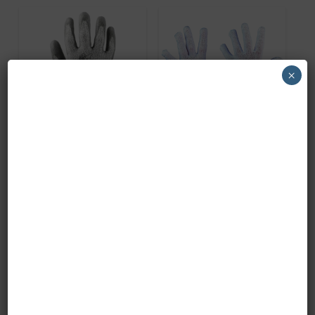
×
GUANTO ANTITAGLIO
GUANTO COTONE
LIV.C
FILO CONTINUO
SPALM.POLIURET.153000
DONNA
paio
PRONTA CONSEGNA
PRONTA CONSEGNA