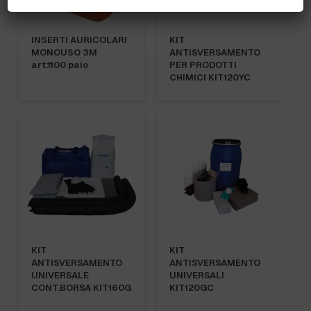
INSERTI AURICOLARI
KIT
MONOUSO 3M
ANTISVERSAMENTO
art.1100 paio
PER PRODOTTI
CHIMICI KIT120YC
KIT
KIT
ANTISVERSAMENTO
ANTISVERSAMENTO
UNIVERSALE
UNIVERSALI
CONT.BORSA KIT160G
KIT120GC