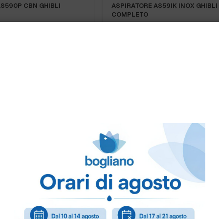
S590P CBN GHIBLI
ASPIRATORE AS59IK INOX GHIBLI
COMPLETO
GNA
S60IK INOX GHIBLI
ASPIRATORE AS60P PLASTICA GH
COMPLETO