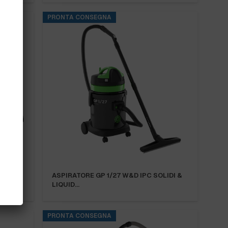
PRONTA CONSEGNA
 IPC
ASPIRATORE GP 1/27 W&D IPC SOLIDI &
LIQUID…
PRONTA CONSEGNA