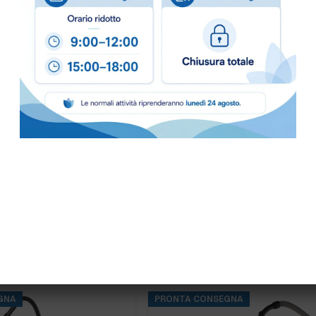
GNA
ASL10P GHIBLI COMPLETO
ASPIRATORE CENERE AS 1/18 ASH
GNA
PRONTA CONSEGNA