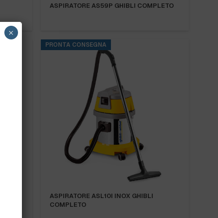
ASPIRATORE AS59P GHIBLI COMPLETO
×
PRONTA CONSEGNA
IBLI
ASPIRATORE ASL10I INOX GHIBLI
COMPLETO