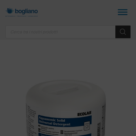
Products
search