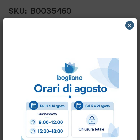
SKU:
B0035460
×
9095350 ECOLAB – AQUANOMIC SOLID
UNIVERSAL DETERGENT 3,5 KG. ECOLAB
Scheda Sicurezza
Come ordinare?
Puoi ordinare chiamando al
0172 478161
oppure
scrivendo una mail a
info@bogliano.it
.
Per ogni informazione siamo a disposizione.