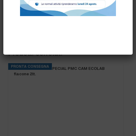
Prodotti correlati
PRONTA CONSEGNA
KITCHENPRO DES SPECIAL PMC CAM ECOLAB
flacone 2lt.