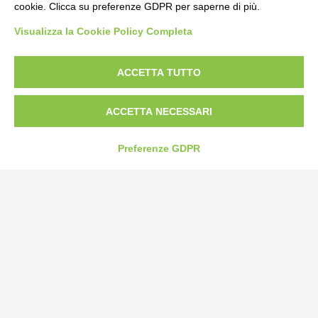
cookie. Clicca su preferenze GDPR per saperne di più.
Bogliano Srl
Visualizza la Cookie Policy Completa
Strada Statale 231 Alba-Bra
Borgo San Martino 44, 12060 Pocapaglia CN
ACCETTA TUTTO
Tel:
0172-478161
Fax: 0172-487399
ACCETTA NECESSARI
info@bogliano.it
Preferenze GDPR
Privacy Policy
Cookie Policy
Modifica preferenze cookie
P.IVA 00959440041