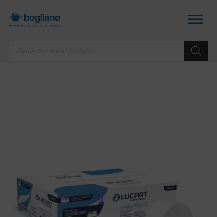
Products
search