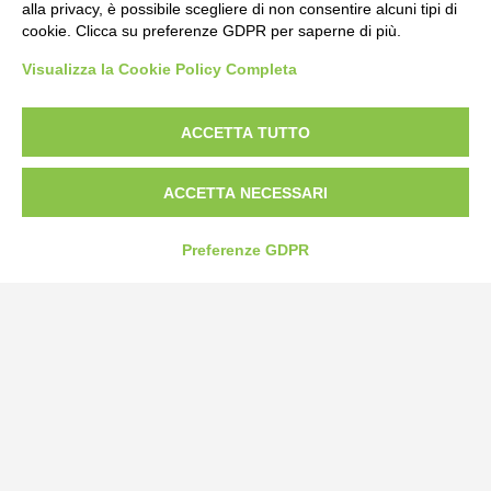
alla privacy, è possibile scegliere di non consentire alcuni tipi di
cookie. Clicca su preferenze GDPR per saperne di più.
Visualizza la Cookie Policy Completa
ACCETTA TUTTO
Bogliano Srl
Strada Statale 231 Alba-Bra
Borgo San Martino 44, 12060 Pocapaglia CN
ACCETTA NECESSARI
Tel:
0172-478161
Preferenze GDPR
Fax: 0172-487399
info@bogliano.it
Privacy Policy
Cookie Policy
Modifica preferenze cookie
P.IVA 00959440041