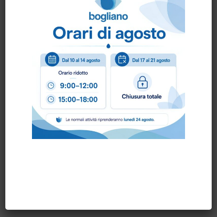
– CONF.12 RT.
– BANCALE 24 CONF.
–
ECOLABEL E PEFC
prodotto made in Italy
Scheda Tecnica
Come ordinare?
Puoi ordinare chiamando al
0172 478161
oppure
scrivendo una mail a
info@bogliano.it
.
Per ogni informazione siamo a disposizione.