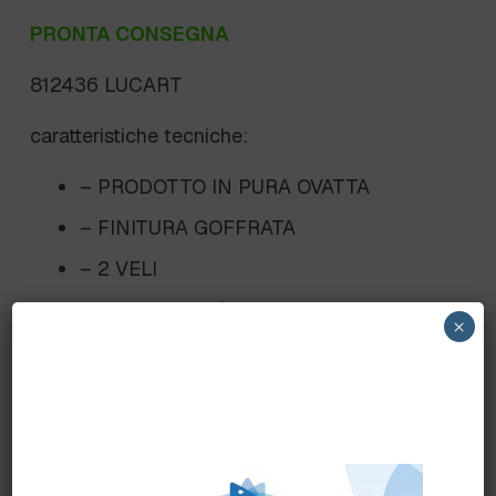
PRONTA CONSEGNA
812436 LUCART
caratteristiche tecniche:
– PRODOTTO IN PURA OVATTA
– FINITURA GOFFRATA
– 2 VELI
– 16,5+16,5 GR/MQ.
×
– LUNGHEZZA RT. 202 MT.
– DIAM/RT.190 CM.
– DIAM/FORO 38 CM.
– ESCLUSIVO PER SISTEMA IDENTITY