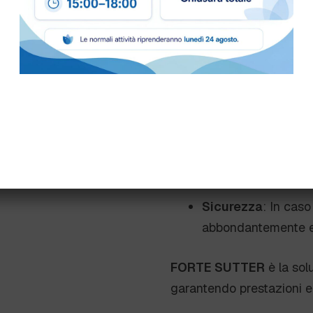
Frizionare in caso d
Avvertenz
Precauzioni
: Provo
Protezione
: Indoss
per mani, occhi e pe
Sicurezza
: In caso
abbondantemente e
FORTE SUTTER
è la sol
garantendo prestazioni ecc