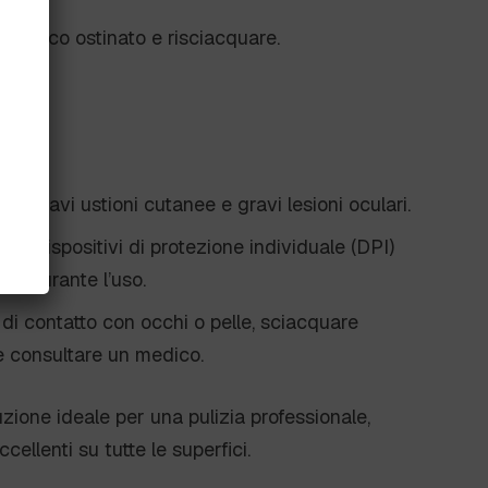
i sporco ostinato e risciacquare.
e
ca gravi ustioni cutanee e gravi lesioni oculari.
are dispositivi di protezione individuale (DPI)
lle durante l’uso.
 di contatto con occhi o pelle, sciacquare
 consultare un medico.
uzione ideale per una pulizia professionale,
ellenti su tutte le superfici.