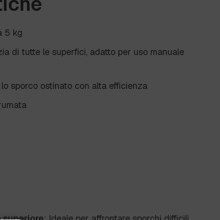
tiche
a 5 kg
izia di tutte le superfici, adatto per uso manuale
lo sporco ostinato con alta efficienza
rumata
 superiore
: Ideale per affrontare sporchi difficili