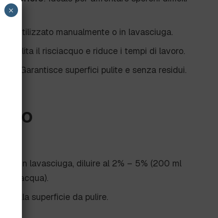
×
sere utilizzato manualmente o in lavasciuga.
: Facilita il risciacquo e riduce i tempi di lavoro.
nali
: Garantisce superfici pulite e senza residui.
’uso
le o in lavasciuga, diluire al 2% – 5% (200 ml
0 L d'acqua).
ne sulla superficie da pulire.