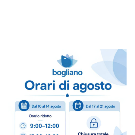
e ostinati.
Versatilità
: Può es
Non schiumogeno
Risultati professio
Consigli d
Diluizione
:
Per uso manua
– 500 ml in 1
Applicare la soluzio
Lasciare agire.