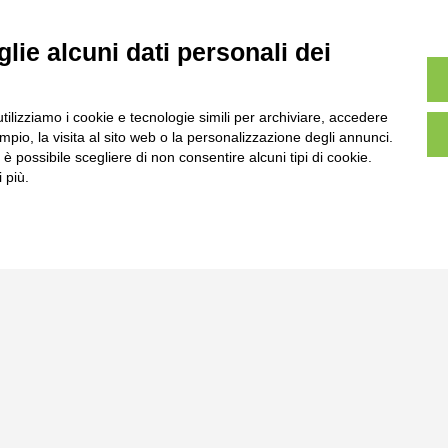
lie alcuni dati personali dei
utilizziamo i cookie e tecnologie simili per archiviare, accedere
pio, la visita al sito web o la personalizzazione degli annunci.
, è possibile scegliere di non consentire alcuni tipi di cookie.
 più.
l
Tel:
0172-478161
ale 231 Alba-Bra
Fax: 0172-487399
Martino 44, 12060