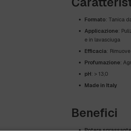
Caratteris
Formato
: Tanica d
Applicazione
: Pul
e in lavasciuga
Efficacia
: Rimuove 
Profumazione
: Ag
pH
: > 13,0
Made in Italy
Benefici
Potere sgrassante