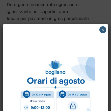
Detergente concentrato sgrassante
igienizzante per superfici dure.
Ideale per pavimenti in grès porcellanato.
Idoneo per piani di igiene H.A.C.C.P.
×
MODALITÀ D’USO
Diluire in acqua dal 1% al 3%.
Idoneo all’utilizzo manuale e con macchina
lavasciuga.
Scheda Tecnica
Scheda Sicurezza
Come ordinare?
Puoi ordinare chiamando al
0172 478161
oppure
scrivendo una mail a
info@bogliano.it
.
Per ogni informazione siamo a disposizione.