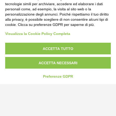
tecnologie simili per archiviare, accedere ed elaborare i dati
personali come, ad esempio, la visita al sito web o la
personalizzazione degli annunci. Poiché rispettiamo il tuo diritto
alla privacy, è possibile scegliere di non consentire alcuni tipi di
cookie. Clicca su preferenze GDPR per saperne di più.
Bogliano Srl
Visualizza la Cookie Policy Completa
Strada Statale 231 Alba-Bra
Borgo San Martino 44, 12060 Pocapaglia CN
ACCETTA TUTTO
Tel:
0172-478161
ACCETTA NECESSARI
Fax: 0172-487399
info@bogliano.it
Preferenze GDPR
Privacy Policy
Cookie Policy
Modifica preferenze cookie
P.IVA 00959440041