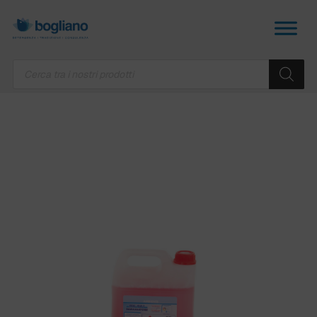
Products
search