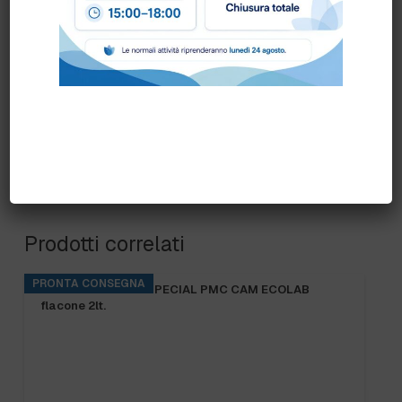
Prodotti correlati
PRONTA CONSEGNA
KITCHENPRO DES SPECIAL PMC CAM ECOLAB
flacone 2lt.