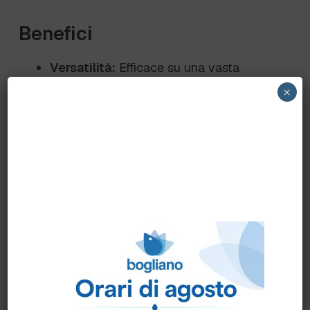
Benefici
Versatilità:
Efficace su una vasta
gamma di superfici lavabili, incluse
×
quelle elettroniche
Praticità:
Pronto all’uso, non necessita
di risciacquo, e asciuga rapidamente
senza lasciare aloni
Sicurezza:
Ideale anche per superfici
delicate; compatibilità da verificare su
superfici verniciate o strumentazioni
elettroniche
Efficienza:
Elimina lo sporco con una
sola applicazione, riducendo tempi e