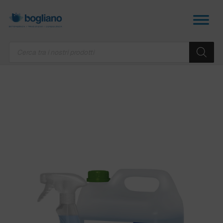
Products
search