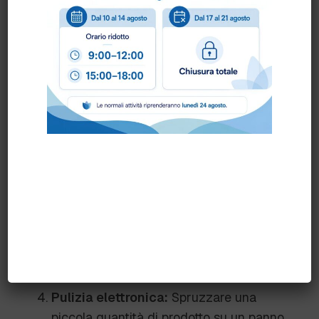
sforzi
Consigli d’Uso
Pulizia generale:
Nebulizzare il
prodotto su un panno e strofinare fino a
completa asciugatura
Sporco eccessivo:
Nebulizzare
direttamente sulla superficie e
risciacquare con un panno fino a
completa asciugatura
Pulizia vetri:
Nebulizzare direttamente
e asciugare con carta
Pulizia elettronica:
Spruzzare una
piccola quantità di prodotto su un panno