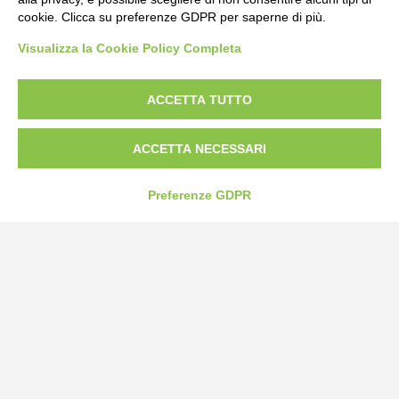
cookie. Clicca su preferenze GDPR per saperne di più.
Bogliano Srl
Visualizza la Cookie Policy Completa
Strada Statale 231 Alba-Bra
Borgo San Martino 44, 12060 Pocapaglia CN
ACCETTA TUTTO
Tel:
0172-478161
Fax: 0172-487399
ACCETTA NECESSARI
info@bogliano.it
Preferenze GDPR
Privacy Policy
Cookie Policy
Modifica preferenze cookie
P.IVA 00959440041