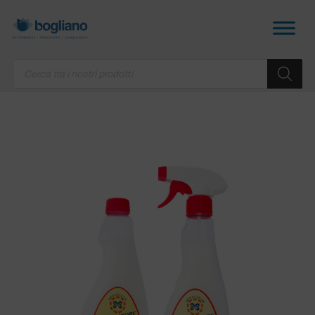
Products
search