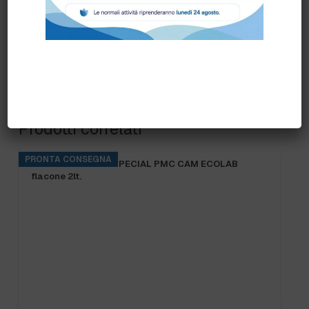
Prodotti correlati
PRONTA CONSEGNA
KITCHENPRO DES SPECIAL PMC CAM ECOLAB
flacone 2lt.