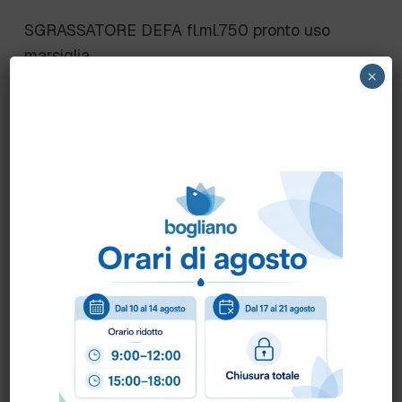
SGRASSATORE DEFA fl.ml.750 pronto uso
marsiglia
×
Sgrassatore Marsiglia per togliere unto e
grasso da tutte le superfici lavabili.
Scheda Sicurezza
Scheda Tecnica
Come ordinare?
Puoi ordinare chiamando al
0172 478161
oppure
scrivendo una mail a
info@bogliano.it
.
Per ogni informazione siamo a disposizione.