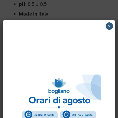
pH
: 8,5 ± 0,5
Made in Italy
×
Benefici
Ecosostenibilità
: Contiene materie
prime di origine vegetale (tensioattivi e
solventi) e derivati da mais, patate,
barbabietola da zucchero e olio di cocco.
Biodegradabilità
: I tensioattivi sono
completamente biodegradabili secondo il
Regolamento 648/2004/CE.
Sicurezza e qualità
:
Dermatologicamente testato e privo di