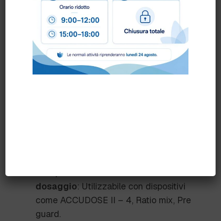
simboli di pericolo CLP.
Profumazione naturale
: Lascia un
fresco profumo fruttato di mela verde
senza allergeni.
Consigli d'uso
Diluizione
: 1% (100 ml in 10 lt d'acqua).
Procedura
: Applicare il prodotto diluito
sulla superficie da pulire. Lasciare agire
e risciacquare in caso di residui.
Compatibilità con sistemi di
dosaggio
: Utilizzabile con dispositivi
come ACCUDOSE II – 4, Ratio mix, Pre
guard.