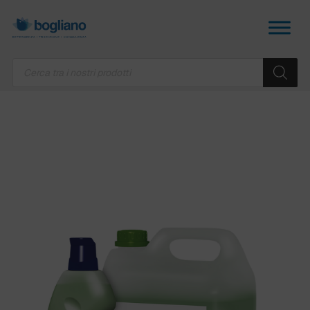
Products
search