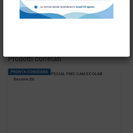
Prodotti correlati
PRONTA CONSEGNA
KITCHENPRO DES SPECIAL PMC CAM ECOLAB
flacone 2lt.