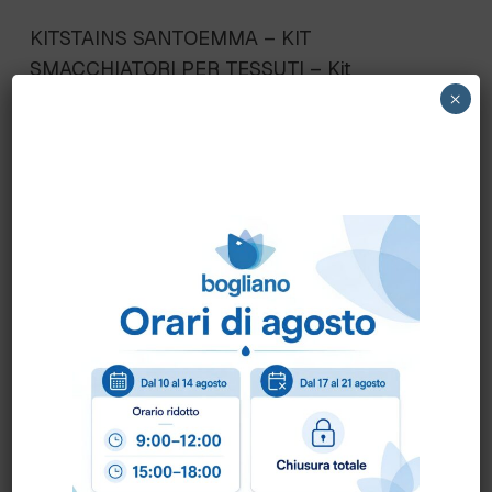
KITSTAINS SANTOEMMA – KIT
SMACCHIATORI PER TESSUTI – Kit
contenente 3 prodotti professionali per la
×
rimozione della maggior parte delle macchie
ostinate da moquette e tessuti di vario tipo.
Scheda Tecnica
Come ordinare?
Puoi ordinare chiamando al
0172 478161
oppure
scrivendo una mail a
info@bogliano.it
.
Per ogni informazione siamo a disposizione.