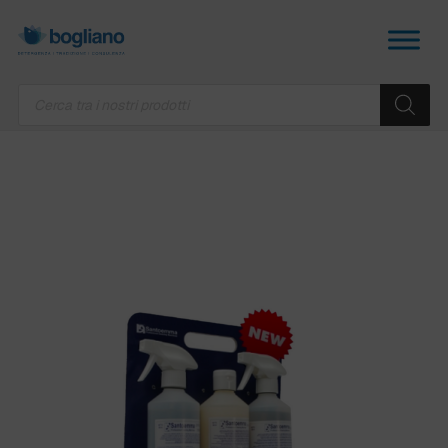
Products
search