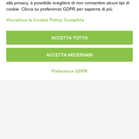
alla privacy, è possibile scegliere di non consentire alcuni tipi di
cookie. Clicca su preferenze GDPR per saperne di più.
Bogliano Srl
Visualizza la Cookie Policy Completa
Strada Statale 231 Alba-Bra
Borgo San Martino 44, 12060 Pocapaglia CN
ACCETTA TUTTO
Tel:
0172-478161
Fax: 0172-487399
ACCETTA NECESSARI
info@bogliano.it
Preferenze GDPR
Privacy Policy
Cookie Policy
Modifica preferenze cookie
P.IVA 00959440041