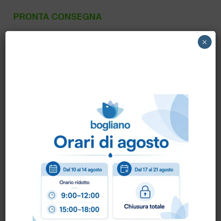
PRONTA CONSEGNA
101100192 DIVERSEY – CIF PF. WOOD
×
FURNIT. POLISH 400 ml. (sostituisce il
PRONTO WOOD POLISH)
Scheda Sicurezza
Scheda Tecnica
Come ordinare?
Puoi ordinare chiamando al
0172 478161
oppure
scrivendo una mail a
info@bogliano.it
.
Per ogni informazione siamo a disposizione.