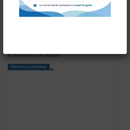
Prodotti correlati
PRONTA CONSEGNA
BASE RINS S2 ta.5 kg.