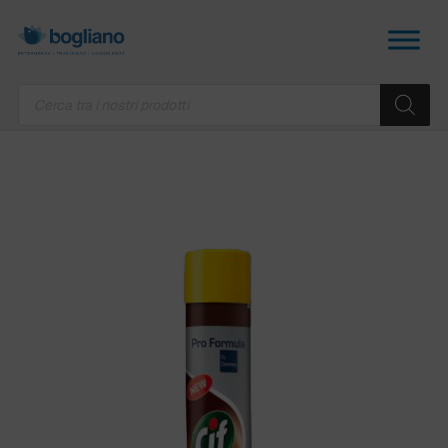
Products
search