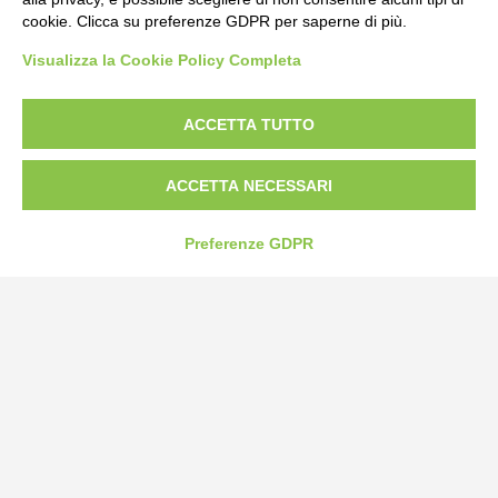
cookie. Clicca su preferenze GDPR per saperne di più.
Bogliano Srl
Visualizza la Cookie Policy Completa
Strada Statale 231 Alba-Bra
Borgo San Martino 44, 12060 Pocapaglia CN
ACCETTA TUTTO
Tel:
0172-478161
Fax: 0172-487399
ACCETTA NECESSARI
info@bogliano.it
Preferenze GDPR
Privacy Policy
Cookie Policy
Modifica preferenze cookie
P.IVA 00959440041