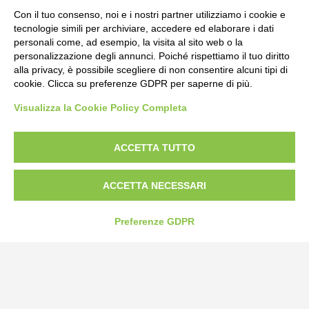
Con il tuo consenso, noi e i nostri partner utilizziamo i cookie e
tecnologie simili per archiviare, accedere ed elaborare i dati
personali come, ad esempio, la visita al sito web o la
personalizzazione degli annunci. Poiché rispettiamo il tuo diritto
alla privacy, è possibile scegliere di non consentire alcuni tipi di
cookie. Clicca su preferenze GDPR per saperne di più.
Visualizza la Cookie Policy Completa
Bogliano Srl
Strada Statale 231 Alba-Bra
Borgo San Martino 44, 12060 Pocapaglia CN
ACCETTA TUTTO
Tel:
0172-478161
ACCETTA NECESSARI
Fax: 0172-487399
info@bogliano.it
Preferenze GDPR
Privacy Policy
Cookie Policy
Modifica preferenze cookie