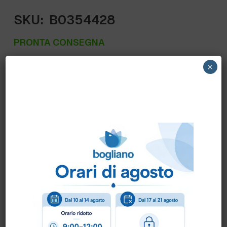
SKU:
B0354428
PRONTA CONSEGNA
145353 DIMAR – CHANTECLAIR
×
SGRASSATORE MARSIGLIA fl.600 ml. NEW –
(NUOVO FORMATO, SOSTITUISCE IL
VECCHIO) – Sgrassatore universale pronto
uso per tutte le superfici lavabili.
Scheda Tecnica
Scheda Sicurezza
Come ordinare?
Puoi ordinare chiamando al
0172 478161
oppure