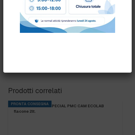
scrivendo una mail a
info@bogliano.it
.
Per ogni informazione siamo a disposizione.
Prodotti correlati
PRONTA CONSEGNA
KITCHENPRO DES SPECIAL PMC CAM ECOLAB
flacone 2lt.