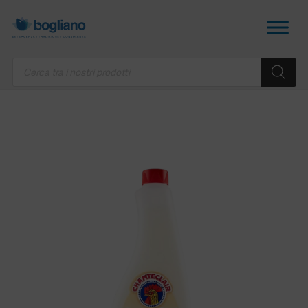
Products
search