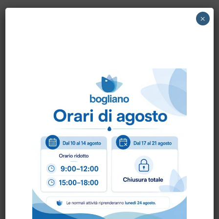
14205 MK – METAL WASH tanica 5 lt.
×
Scheda Sicurezza
Scheda Tecnica
Come ordinare?
Puoi ordinare chiamando al
0172 478161
oppure
scrivendo una mail a
info@bogliano.it
.
Per ogni informazione siamo a disposizione.