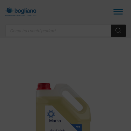
Products
search