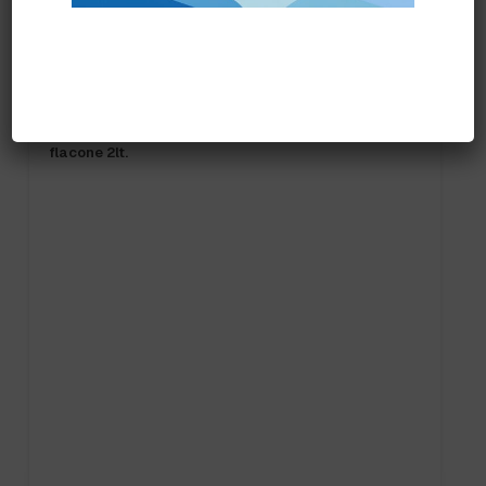
Prodotti correlati
PRONTA CONSEGNA
KITCHENPRO DES SPECIAL PMC CAM ECOLAB
flacone 2lt.