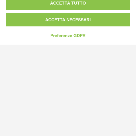
ACCETTA TUTTO
Tel:
0172-478161
Fax: 0172-487399
ACCETTA NECESSARI
info@bogliano.it
Preferenze GDPR
Privacy Policy
Cookie Policy
Modifica preferenze cookie
P.IVA 00959440041
credits