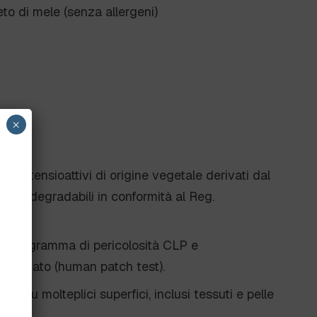
eto di mele (senza allergeni)
×
iene tensioattivi di origine vegetale derivati dal
 biodegradabili in conformità al Reg.
 pittogramma di pericolosità CLP e
 testato (human patch test).
abile su molteplici superfici, inclusi tessuti e pelle