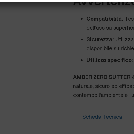
Avvertenz
Compatibilità
: Tes
dell’uso su superfici
Sicurezza
: Utilizz
disponibile su richie
Utilizzo specifico
:
AMBER ZERO SUTTER
è
naturale, sicuro ed effica
contempo l’ambiente e l’ut
Scheda Tecnica