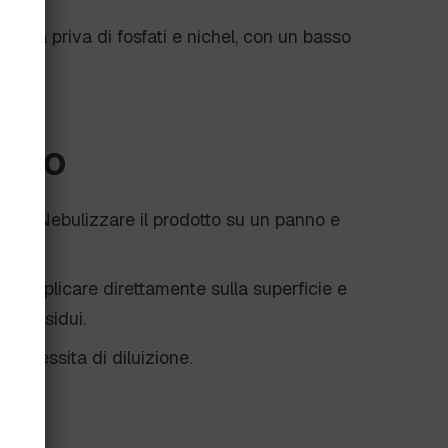
ormula priva di fosfati e nichel, con un basso
'uso
rali
: Nebulizzare il prodotto su un panno e
to
: Applicare direttamente sulla superficie e
 di residui.
 necessita di diluizione.