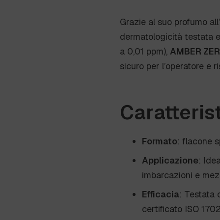
Grazie al suo profumo all’
dermatologicità testata e 
a 0,01 ppm),
AMBER ZER
sicuro per l’operatore e r
Caratteris
Formato
: flacone 
Applicazione
: Idea
imbarcazioni e mezz
Efficacia
: Testata 
certificato ISO 170