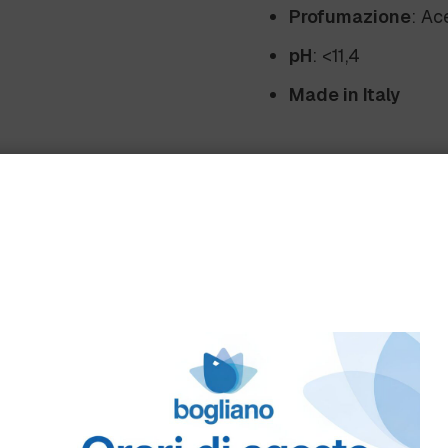
Profumazione
: Ac
pH
: <11,4
Made in Italy
Benefici
Sostenibilità
: Cont
mais, completamente
648/2004/CE.
Sicurezza
: Nessun
dermatologicamente
Versatilità
: Utilizz
sintetica.