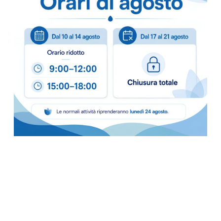
Ecosostenibile
: F
impatto ambientale.
Consigli d
Per superfici gene
pulire.
Per sporco ostina
risciacquare in caso
Pronto all'uso
: Non