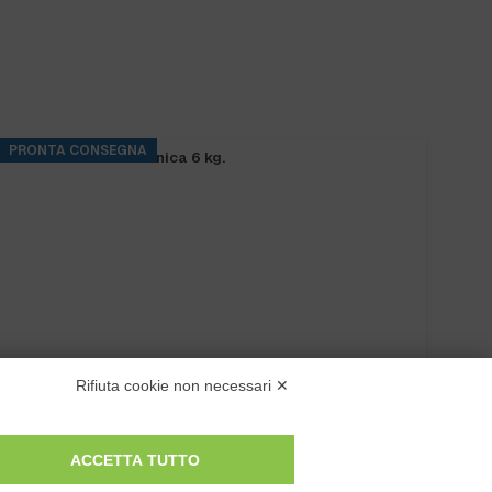
PRONTA CONSEGNA
P
LH INCOLORE 70 fl.1000 ml.
Rifiuta cookie non necessari ✕
ACCETTA TUTTO