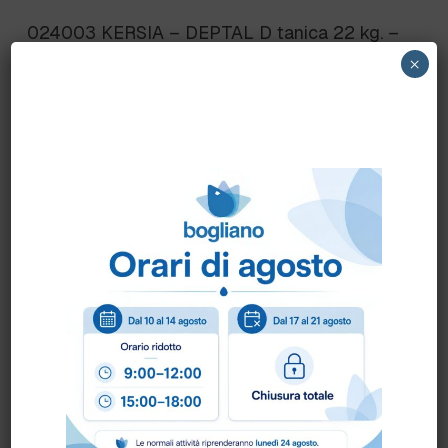
024003 KERSIA – DEPTAL D tanica 22 kg. –
DETERGENTE ALCALINO PER LEGHE
×
LEGGERE KERSIA
Scheda Sicurezza
Scheda Tecnica
Come ordinare?
Puoi ordinare chiamando al
0172 478161
oppure
scrivendo una mail a
info@bogliano.it
.
Per ogni informazione siamo a disposizione.