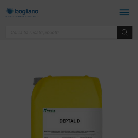
Products
search