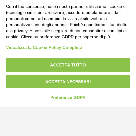
Con il tuo consenso, noi e i nostri partner utilizziamo i cookie e
tecnologie simili per archiviare, accedere ed elaborare i dati
personali come, ad esempio, la visita al sito web o la
personalizzazione degli annunci. Poiché rispettiamo il tuo diritto
alla privacy, è possibile scegliere di non consentire alcuni tipi di
cookie. Clicca su preferenze GDPR per saperne di più.
Visualizza la Cookie Policy Completa
Bogliano Srl
Strada Statale 231 Alba-Bra
Borgo San Martino 44, 12060 Pocapaglia CN
ACCETTA TUTTO
Tel:
0172-478161
ACCETTA NECESSARI
Fax: 0172-487399
info@bogliano.it
Preferenze GDPR
Privacy Policy
Cookie Policy
Modifica preferenze cookie