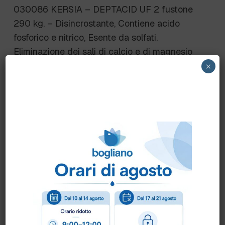
030086 KERSIA – DEPTACID UF 2 fustone
290 kg. – Disincrostante, Contiene acido
fosforico e nitrico, Esente da solfati.
Eliminazione dei sali di calcio e di magnesio
(carbonati, lattati e fosfati) dalle membrane di
×
separazione
resistenti all’azione dell’acido nitrico ed a pH
inferiore a 2.
Scheda Tecnica
Come ordinare?
Puoi ordinare chiamando al
0172 478161
oppure
scrivendo una mail a
info@bogliano.it
.
Per ogni informazione siamo a disposizione.