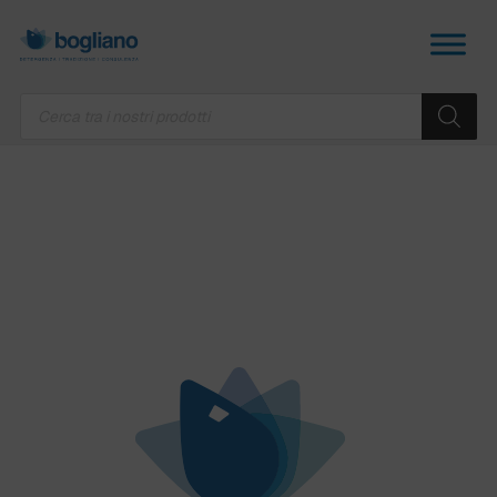
Products
search