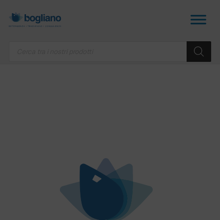
Products
search