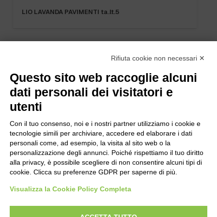
LIO LAVANDA PAVIMENTI ta.lt.5
Rifiuta cookie non necessari ✕
Questo sito web raccoglie alcuni
dati personali dei visitatori e
utenti
Con il tuo consenso, noi e i nostri partner utilizziamo i cookie e
tecnologie simili per archiviare, accedere ed elaborare i dati
personali come, ad esempio, la visita al sito web o la
personalizzazione degli annunci. Poiché rispettiamo il tuo diritto
alla privacy, è possibile scegliere di non consentire alcuni tipi di
cookie. Clicca su preferenze GDPR per saperne di più.
Bogliano Srl
Strada Statale 231 Alba-Bra
Visualizza la Cookie Policy Completa
Borgo San Martino 44, 12060 Pocapaglia CN
ACCETTA TUTTO