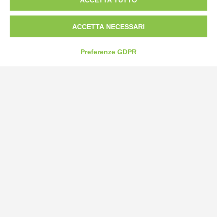
Tel:
0172-478161
Fax: 0172-487399
ACCETTA NECESSARI
info@bogliano.it
Preferenze GDPR
Privacy Policy
Cookie Policy
Modifica preferenze cookie
P.IVA 00959440041
credits