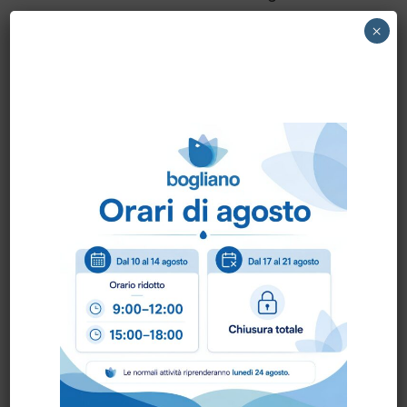
×
Scheda Tecnica
Come ordinare?
Puoi ordinare chiamando al
0172 478161
oppure
scrivendo una mail a
info@bogliano.it
.
Per ogni informazione siamo a disposizione.