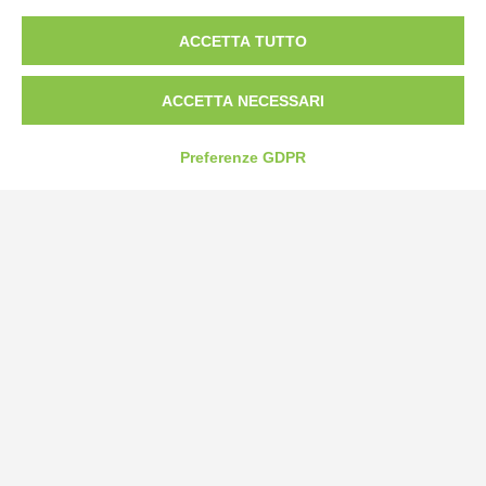
ACCETTA TUTTO
Tel:
0172-478161
Fax: 0172-487399
ACCETTA NECESSARI
info@bogliano.it
Preferenze GDPR
Privacy Policy
Cookie Policy
Modifica preferenze cookie
P.IVA 00959440041
credits