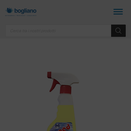
Products
search