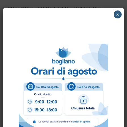
SPEEDNET750 DE FAZIO – SPEED NET
×
flacone 750ml.
Scheda Tecnica
Come ordinare?
Puoi ordinare chiamando al
0172 478161
oppure
scrivendo una mail a
info@bogliano.it
.
Per ogni informazione siamo a disposizione.