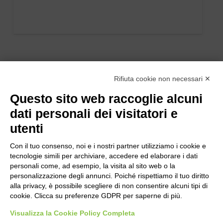
Rifiuta cookie non necessari ✕
Questo sito web raccoglie alcuni
dati personali dei visitatori e
utenti
Con il tuo consenso, noi e i nostri partner utilizziamo i cookie e
tecnologie simili per archiviare, accedere ed elaborare i dati
personali come, ad esempio, la visita al sito web o la
personalizzazione degli annunci. Poiché rispettiamo il tuo diritto
alla privacy, è possibile scegliere di non consentire alcuni tipi di
cookie. Clicca su preferenze GDPR per saperne di più.
Bogliano Srl
Strada Statale 231 Alba-Bra
Visualizza la Cookie Policy Completa
Borgo San Martino 44, 12060 Pocapaglia CN