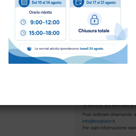
Ideale per ambienti domesti
ambienti con animali domes
soggette alla formazione d
Formato
Flacone da 1 kg
Come ordinare
Puoi ordinare chiamando 
info@bogliano.it
.
Per ogni informazione sia