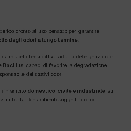
erico pronto all’uso pensato per garantire
ollo degli odori a lungo termine
.
na miscela tensioattiva ad alta detergenza con
e Bacillus
, capaci di favorire la degradazione
ponsabile dei cattivi odori.
ni in ambito
domestico, civile e industriale
, su
ssuti trattabili e ambienti soggetti a odori