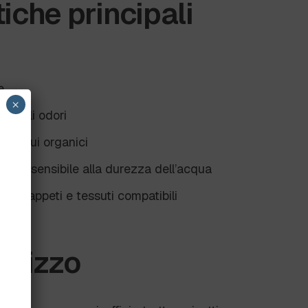
tiche principali
e
×
o degli odori
residui organici
 poco sensibile alla durezza dell’acqua
ure, tappeti e tessuti compatibili
tilizzo