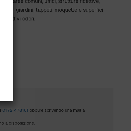
ci, aree comuni, uffici, strutture ricettive,
tici, giardini, tappeti, moquette e superfici
i cattivi odori.
?
al
0172 478161
oppure scrivendo una mail a
mo a disposizione.