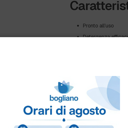
Caratteris
Pronto all’uso
Detergenza efficac
Controllo prolungat
Azione biologica su 
Formula versatile e
Adatto a superfici d
Campi di u