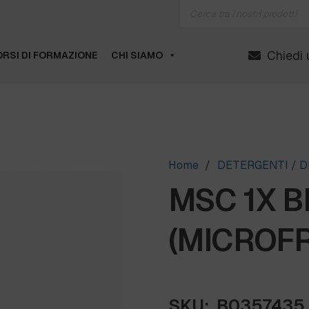
Products
search
Chiedi 
RSI DI FORMAZIONE
CHI SIAMO
Home
/
DETERGENTI / D
MSC 1X B
(MICROFRE
SKU:
B0357435