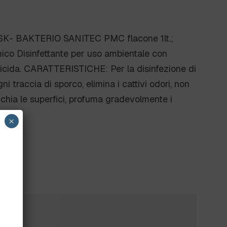
K- BAKTERIO SANITEC PMC flacone 1lt.;
o Disinfettante per uso ambientale con
ngicida. CARATTERISTICHE: Per la disinfezione di
ogni traccia di sporco, elimina i cattivi odori, non
cchia le superfici, profuma gradevolmente i
×
?