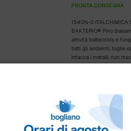
PRONTA CONSEGNA
1540N-S ITALCHIMICA S
BAKTERIO® Pino Balsamic
attività battericida e fu
tutti gli ambienti, toglie 
intacca i metalli, non ma
locali.
Scheda Tecnica
Come ordinare