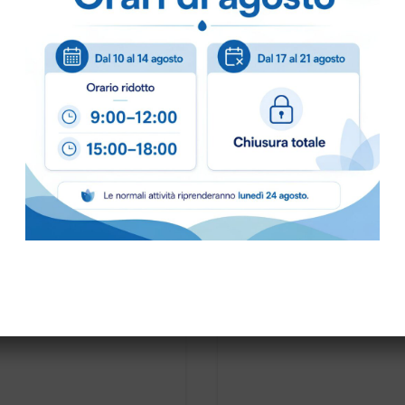
Puoi ordinare chiamando 
info@bogliano.it
.
Per ogni informazione sia
PRONTA CONSEGNA
BASE RINS S2 ta.5 kg.