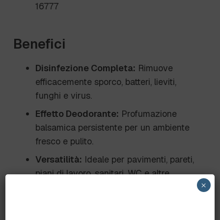
16777
Benefici
Disinfezione Completa:
Rimuove
efficacemente sporco, batteri, lieviti,
funghi e virus.
Effetto Deodorante:
Profumazione
balsamica persistente per un ambiente
fresco e pulito.
Versatilità:
Ideale per pavimenti, pareti,
piani di lavoro, sanitari, WC e altre
×
superfici dure lavabili.
Idoneo per Ambienti Critici:
Perfetto
per ambienti alimentari, ospedalieri,