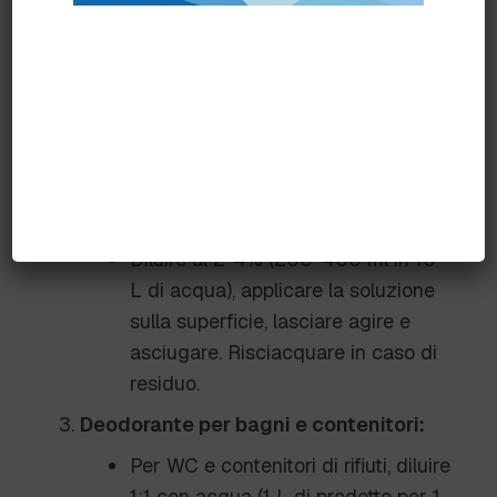
applicare su superfici pulite e
lasciare agire per almeno 15 minuti.
Risciacquare accuratamente,
soprattutto su superfici a contatto
con alimenti.
Per l’igiene quotidiana e l’azione
deodorante:
Diluire al 2-4% (200-400 ml in 10
L di acqua), applicare la soluzione
sulla superficie, lasciare agire e
asciugare. Risciacquare in caso di
residuo.
Deodorante per bagni e contenitori:
Per WC e contenitori di rifiuti, diluire
1:1 con acqua (1 L di prodotto per 1