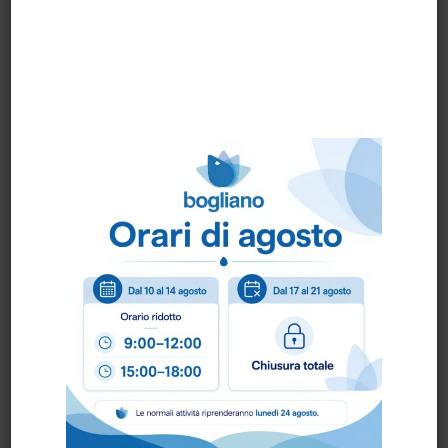
comunitari, alberghieri, estetici e
industriali.
Facile da Usare:
Diverse diluizioni per
disinfezione, pulizia quotidiana e
deodorazione.
Consigli d'Uso
Per la disinfezione:
Diluire al 5% (500 ml in 10 L di
acqua) per attività battericida,
lieviticida e fungicida.
Per attività virucida, diluire il
prodotto al 50% con acqua,