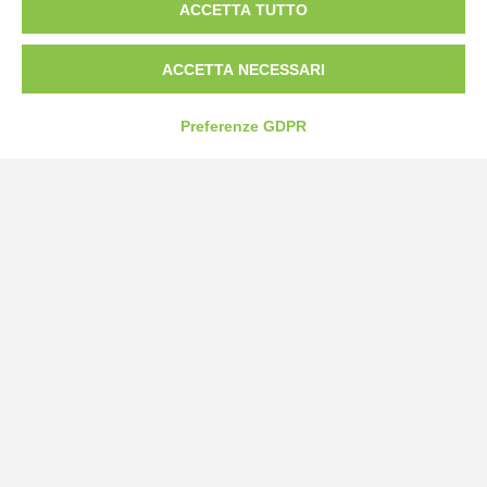
ACCETTA TUTTO
ACCETTA NECESSARI
Preferenze GDPR
Bogliano Srl
Strada Statale 231 Alba-Bra
Borgo San Martino 44, 12060 Pocapaglia CN
Tel:
0172-478161
Fax: 0172-487399
info@bogliano.it