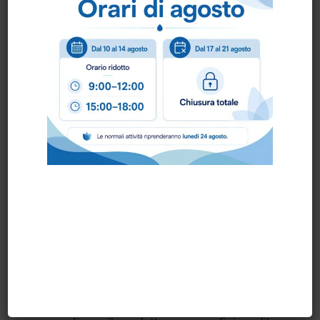
tavoli e superfici a contatto con alimenti.
Facile da Usare:
Pronto all’uso,
semplifica il processo di pulizia e
disinfezione.
Consigli d'Uso
Azione Disinfettante:
Nebulizzare il
prodotto sulla superficie e lasciare agire
per almeno 5 minuti per attività
battericida e 15 minuti per attività
lieviticida, quindi risciacquare.
Azione Virucida:
Per efficacia virucida
limitata (inclusi i virus con involucro),