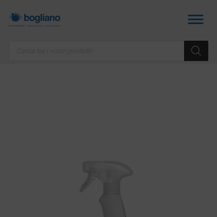
Products
search