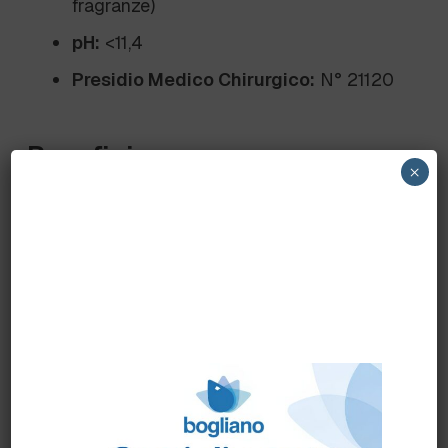
fragranze)
pH:
<11,4
Presidio Medico Chirurgico:
N° 21120
Benefici
×
Disinfezione Efficace:
Elimina fino al
99,9% di batteri, lieviti e virus,
garantendo un ambiente sicuro e
igienizzato.
Potente Sgrassante:
Rimuove
efficacemente sporco e grasso da tutte
le superfici lavabili.
Versatile:
Ideale per ambienti alimentari,
medici e HACCP, perfetto per affettatrici,