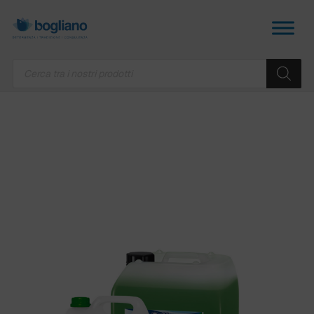
Products
search