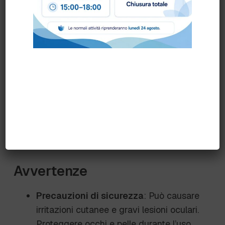
Consigli d'uso
Tanica da 20 kg
: Utilizzare con i
prodotti della gamma Oxipur e sistemi di
dosaggio automatici Sutter Tech.
Dosaggio manuale
: 10-20 g per kg di
biancheria.
Dosaggio automatico
: Regolare in
base al ciclo di lavaggio, alla durezza
dell'acqua e al tipo di sporco.
Avvertenze
Precauzioni di sicurezza
: Può causare
irritazioni cutanee e gravi lesioni oculari.
Proteggere occhi e pelle durante l’uso.