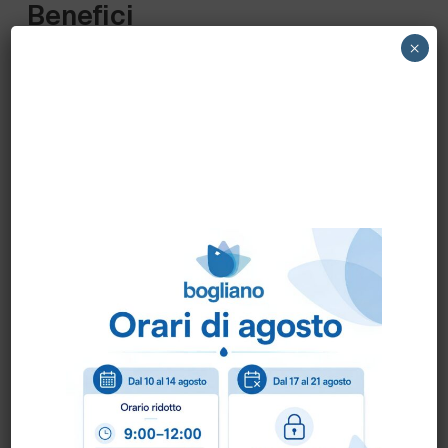
Benefici
×
Adatto a tutti i tessuti
: Perfetto per
capi di diverse tipologie, esclusa lana e
seta.
Efficace a basse temperature
:
Rimuove macchie difficili senza la
necessità di alte temperature.
Protezione del colore
: Mantiene i colori
vivaci, riducendo il rischio di
trasferimento.
Versatilità
: Utilizzabile con sistemi di
dosaggio automatici e manualmente.