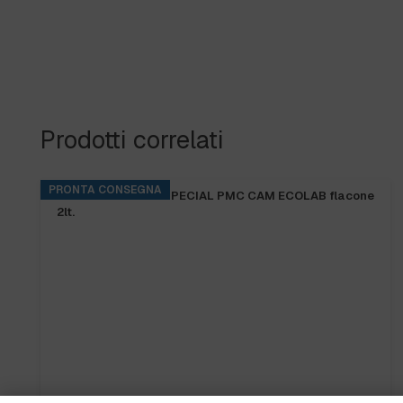
Prodotti correlati
PRONTA CONSEGNA
KITCHENPRO DES SPECIAL PMC CAM ECOLAB flacone
2lt.