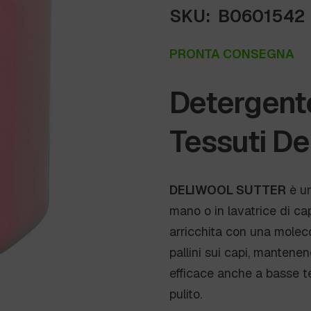
SKU:
B0601542
PRONTA CONSEGNA
Detergente
Tessuti Del
DELIWOOL SUTTER
è un
mano o in lavatrice di cap
arricchita con una moleco
pallini sui capi, mantenen
efficace anche a basse t
pulito.