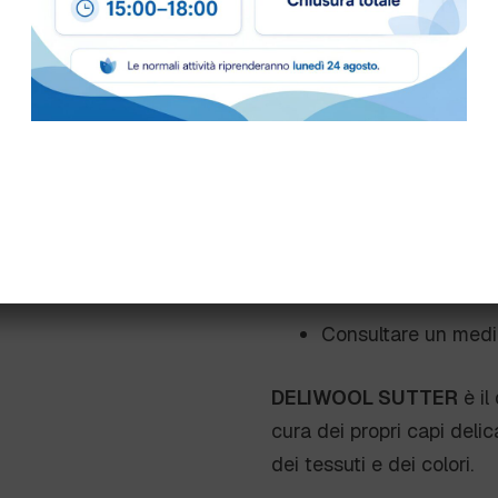
Dosaggio manuale
Dosaggio automat
durezza dell'acqua e
Avvertenz
Provoca gravi lesion
l’applicazione.
Consultare un medico
DELIWOOL SUTTER
è il
cura dei propri capi deli
dei tessuti e dei colori.