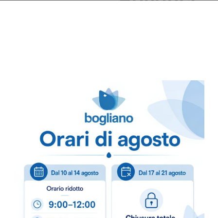
Benefici
Protezione dei tes
come nuovi.
Delicato sui colori
Versatilità:
Adatto s
Efficienza a bass
anche a freddo.
Consigli d
Versare il prodotto 
vasca per il lavagg