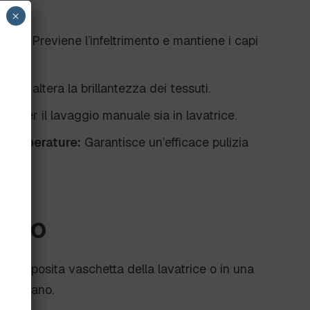
×
suti:
Previene l’infeltrimento e mantiene i capi
:
Non altera la brillantezza dei tessuti.
ia per il lavaggio manuale sia in lavatrice.
e temperature:
Garantisce un’efficace pulizia
’uso
nell’apposita vaschetta della lavatrice o in una
io a mano.