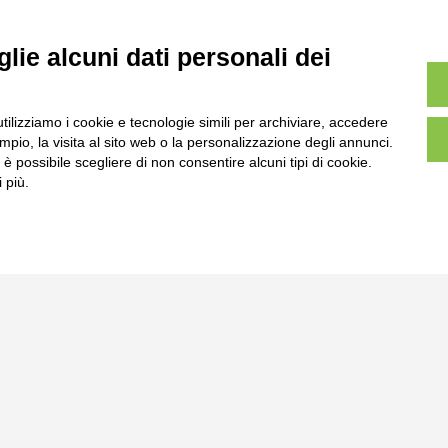
lie alcuni dati personali dei
utilizziamo i cookie e tecnologie simili per archiviare, accedere
pio, la visita al sito web o la personalizzazione degli annunci.
, è possibile scegliere di non consentire alcuni tipi di cookie.
 più.
l
Tel:
0172-478161
ale 231 Alba-Bra
Fax: 0172-487399
Martino 44, 12060