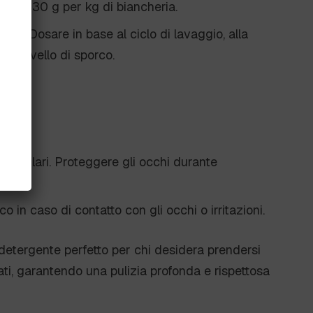
:
20-30 g per kg di biancheria.
ico:
Dosare in base al ciclo di lavaggio, alla
 al livello di sporco.
e
i oculari. Proteggere gli occhi durante
 in caso di contatto con gli occhi o irritazioni.
 detergente perfetto per chi desidera prendersi
cati, garantendo una pulizia profonda e rispettosa