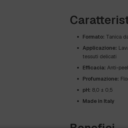
Caratteris
Formato:
Tanica d
Applicazione:
Lava
tessuti delicati
Efficacia:
Anti-peeli
Profumazione:
Flo
pH:
8,0 ± 0,5
Made in Italy