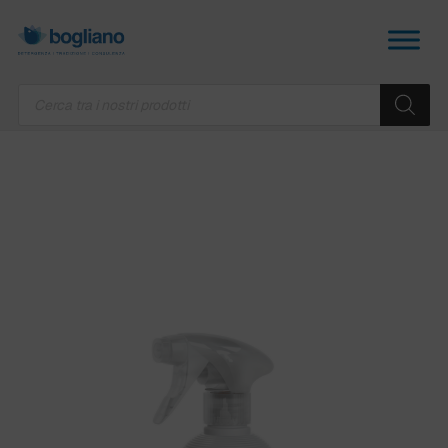
Products
search