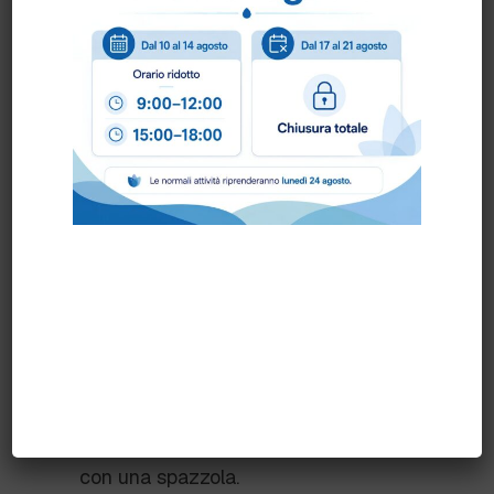
Facile da Usare:
Pronto all’uso,
consente una pre e post smacchiatura
semplice e veloce.
Consigli d'Uso
Diluizione:
Pronto all’uso.
Inumidire l'area e applicare il prodotto
direttamente sulla macchia.
Lasciare agire per 5-10 minuti.
Procedere con il normale lavaggio
indicato per la tipologia del tessuto.
Nel caso di macchie difficili, strofinare
con una spazzola.