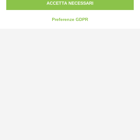
ACCETTA NECESSARI
Preferenze GDPR
Bogliano Srl
Strada Statale 231 Alba-Bra
Borgo San Martino 44, 12060 Pocapaglia CN
Tel:
0172-478161
Fax: 0172-487399
info@bogliano.it
Privacy Policy