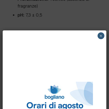
fragranze)
pH:
7,3 ± 0,5
Benefici
×
Rimozione Efficace:
Elimina macchie
ostinate come make-up, inchiostro e
rossetto in una sola applicazione.
Versatile:
Adatto a numerosi tessuti tra
cui cotone, poliestere, lana, seta e
viscosa.
Ottimizzato:
Compatibile con il sistema
Oxipur per ridurre gli scarti nei processi
di lavaggio.