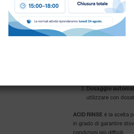
stoviglie.
Consigli d
Diluizione
: Utilizz
tra 0,1 e 0,8 g/L.
Applicazione
: Ver
scomparto del brill
Dosaggio automat
utilizzare con dosat
ACID RINSE
è la scelta p
in grado di garantire stovi
condizioni più difficili.