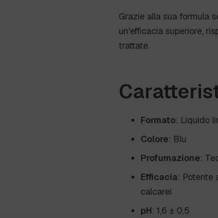
Grazie alla sua formula s
un'efficacia superiore, ri
trattate.
Caratteris
Formato
: Liquido 
Colore
: Blu
Profumazione
: Te
Efficacia
: Potente 
calcarei
pH
: 1,6 ± 0,5