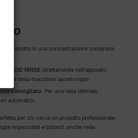
’uso
are il prodotto in una concentrazione compresa
sare
ACID RINSE
direttamente nell’apposito
antante della macchina lavastoviglie.
ico consigliato
: Per una resa ottimale,
ori automatici.
erfetta per chi cerca un prodotto professionale,
glie impeccabili e brillanti, anche nelle