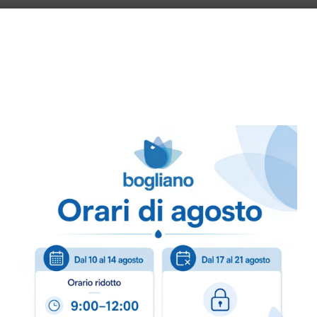
Made in Italy
Benefici
Rapida asciugatu
perfette.
Adatto per acque 
difficili.
Sicurezza e versat
autopulenti.
Sostenibile
: Formu
Protezione delle s