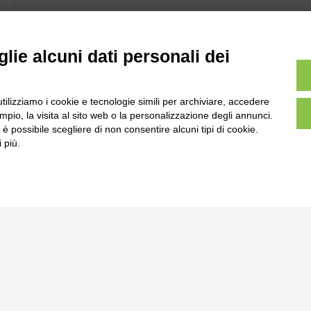
lie alcuni dati personali dei
utilizziamo i cookie e tecnologie simili per archiviare, accedere
pio, la visita al sito web o la personalizzazione degli annunci.
, è possibile scegliere di non consentire alcuni tipi di cookie.
 più.
l
Tel:
0172-478161
ale 231 Alba-Bra
Fax: 0172-487399