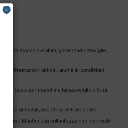
×
ra
: Evita macchie e aloni, garantendo stoviglie
dure
: Prestazioni ottimali anche in condizioni
ilità
: Ideale per macchine lavastoviglie e forni
la priva di fosfati, rispettosa dell'ambiente.
uperfici
: Mantiene la brillantezza originale delle