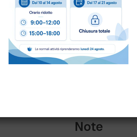
Acque dure (>
Avvertenz
Precauzioni
: Cont
ustioni cutanee e ocu
In caso di contatt
acqua. Consultare u
persistenza dei sint
Note