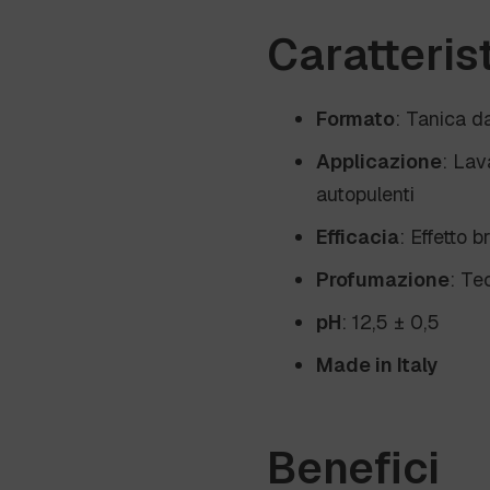
Caratteris
Formato
: Tanica d
Applicazione
: Lav
autopulenti
Efficacia
: Effetto 
Profumazione
: Te
pH
: 12,5 ± 0,5
Made in Italy
Benefici