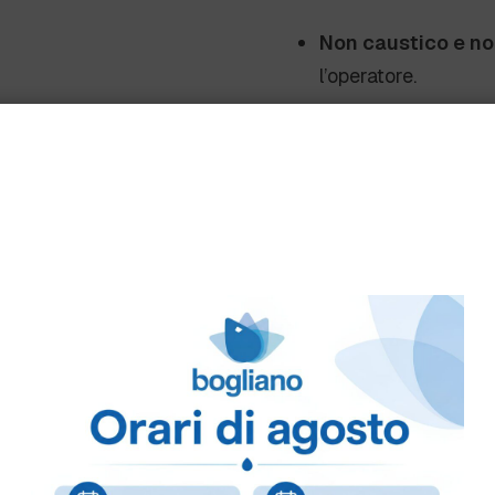
Non caustico e n
l’operatore.
Effetto brillantant
Versatilità
: Ideale 
Sostenibilità amb
impatto ecologico.
Consigli d
Tanica da 5 kg
:
Acque dolci (
Acque medie (