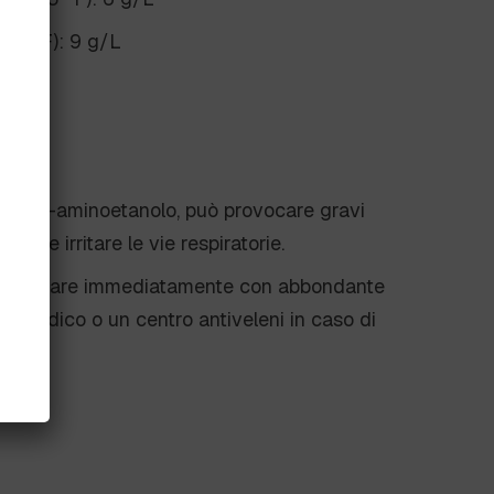
25° F): 9 g/L
e
iene 2-aminoetanolo, può provocare gravi
lari e irritare le vie respiratorie.
o
: Lavare immediatamente con abbondante
n medico o un centro antiveleni in caso di
omi.