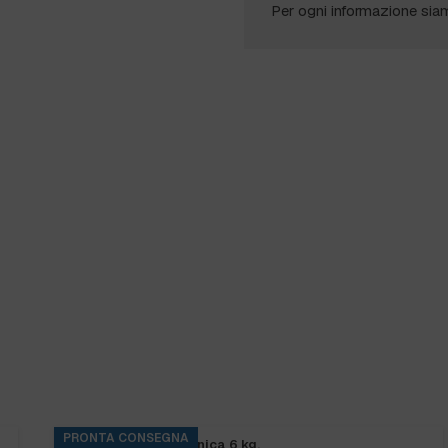
Per ogni informazione sia
PRONTA CONSEGNA
SANIBAR CLORO tanica 6 kg.