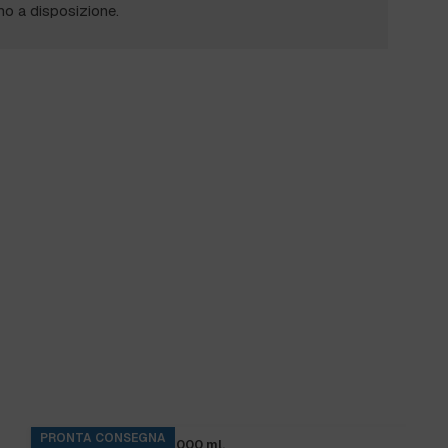
mo a disposizione.
PRONTA CONSEGNA
P
LH INCOLORE 70 fl.1000 ml.