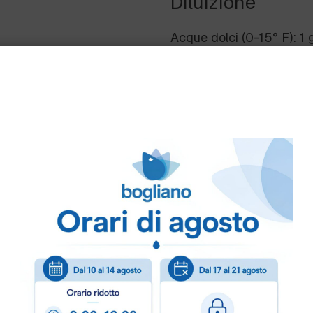
Diluizione
Acque dolci (0-15° F): 1
dure (> 25° F): 2-3 g/L.
Modalità d’uso
Per una maggiore efficacia
automatici e brillantante.
Note
Detersivo per lavastovigli
alluminio. Prodotto per u
su richiesta per gli utilizz