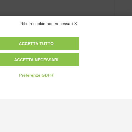
Rifiuta cookie non necessari ✕
ACCETTA TUTTO
ACCETTA NECESSARI
Preferenze GDPR
Privacy Policy
Cookie Policy
Modifica preferenze cookie
P.IVA 00959440041