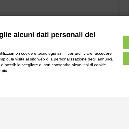
lie alcuni dati personali dei
utilizziamo i cookie e tecnologie simili per archiviare, accedere
pio, la visita al sito web o la personalizzazione degli annunci.
, è possibile scegliere di non consentire alcuni tipi di cookie.
 più.
l
Tel:
0172-478161
ale 231 Alba-Bra
Fax: 0172-487399
Martino 44, 12060
 CN
info@bogliano.it