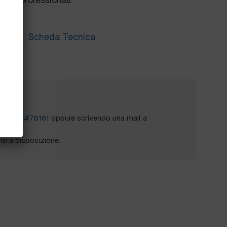
Scheda Tecnica
?
al
0172 478161
oppure scrivendo una mail a
mo a disposizione.