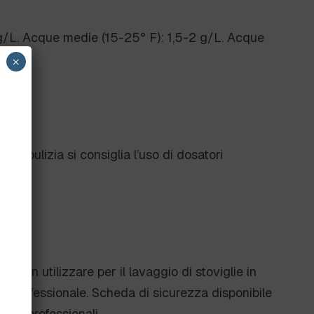
 g/L. Acque medie (15-25° F): 1,5-2 g/L. Acque
×
 di pulizia si consiglia l’uso di dosatori
e. Non utilizzare per il lavaggio di stoviglie in
so professionale. Scheda di sicurezza disponibile
atori professionali.