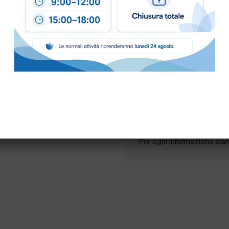
Scheda Sicurezza
Come ordinare
Puoi ordinare chiamando 
info@bogliano.it
.
Per ogni informazione sia