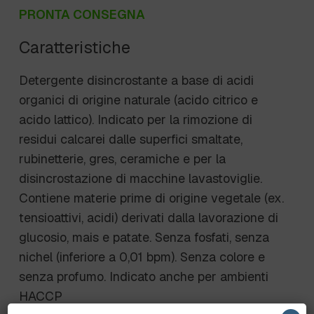
PRONTA CONSEGNA
Caratteristiche
Detergente disincrostante a base di acidi
organici di origine naturale (acido citrico e
acido lattico). Indicato per la rimozione di
residui calcarei dalle superfici smaltate,
rubinetterie, gres, ceramiche e per la
disincrostazione di macchine lavastoviglie.
Contiene materie prime di origine vegetale (ex.
tensioattivi, acidi) derivati dalla lavorazione di
glucosio, mais e patate. Senza fosfati, senza
nichel (inferiore a 0,01 bpm). Senza colore e
senza profumo. Indicato anche per ambienti
HACCP