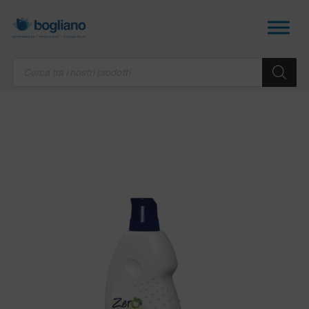
Products
search