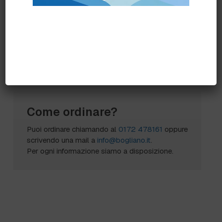
Formati disponibili
ml 1000
Scheda Sicurezza
Scheda Tecnica
Come ordinare?
Puoi ordinare chiamando al
0172 478161
oppure
scrivendo una mail a
info@bogliano.it
.
Per ogni informazione siamo a disposizione.