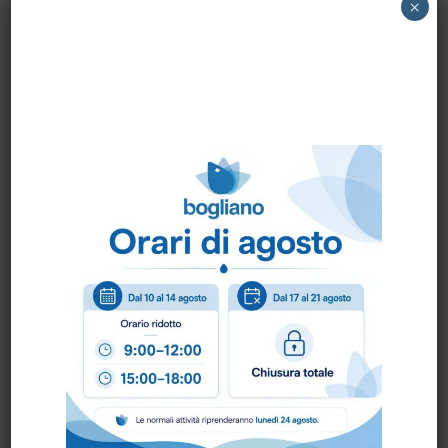
×
*
(
) Contiene materie prime di origine vegetale
ed è completamente biodegradabile
(I tensioattivi presenti nei prodotti sono
facilmente, completamente e rapidamente
biodegradabili in base al Reg. 648/2004/CE)
Modalità di utilizzo
Per uso manuale e/o lavasciuga. Distribuire la
soluzione sulla superficie, lasciare agire e
risciacquare in caso di residuo. In caso di
sporco ostinato valutare diluizioni superiori.
Per azione anticalcare straordinaria, pulizia di
fondo e disincrostazione lavastoviglie
utilizzare DESCALER PLUS puro.