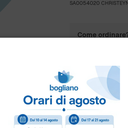
SA0054020 CHRISTEYNS 
Come ordinare
Puoi ordinare chiamando 
info@bogliano.it
.
Per ogni informazione sia