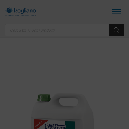
Products
search