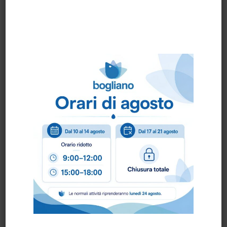
Versatilità:
Adatto a tutte le superfici,
incluse quelle più delicate.
Conformità HACCP:
Ideale per ambienti
alimentari.
Praticità:
Facile da applicare e
risciacquare.
Consigli d'Uso
Diluire il prodotto tra il 3% e il 5% (300
ml – 500 ml in 10 L di acqua).
Applicare la soluzione sulla superficie da
pulire.
Lasciare agire qualche minuto.