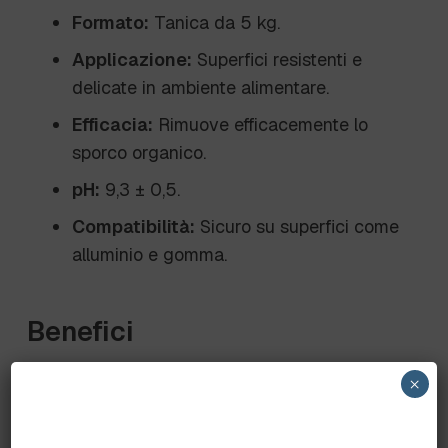
Formato:
Tanica da 5 kg.
Applicazione:
Superfici resistenti e
delicate in ambiente alimentare.
Efficacia:
Rimuove efficacemente lo
sporco organico.
pH:
9,3 ± 0,5.
Compatibilità:
Sicuro su superfici come
alluminio e gomma.
Benefici
Sicurezza:
Formulazione priva di alcali e
×
solventi per una pulizia delicata ed
efficace.