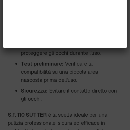
Frizionare e risciacquare accuratamente.
Avvertenze
Protezione:
Indossare guanti e
proteggere gli occhi durante l’uso.
Test preliminare:
Verificare la
compatibilità su una piccola area
nascosta prima dell'uso.
Sicurezza:
Evitare il contatto diretto con
gli occhi.
S.F. 110 SUTTER
è la scelta ideale per una
pulizia professionale, sicura ed efficace in