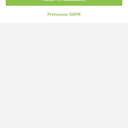
Preferenze GDPR
Bogliano Srl
Strada Statale 231 Alba-Bra
Borgo San Martino 44, 12060 Pocapaglia CN
Tel:
0172-478161
Fax: 0172-487399
info@bogliano.it
Privacy Policy
Cookie Policy
Modifica preferenze cookie
P.IVA 00959440041