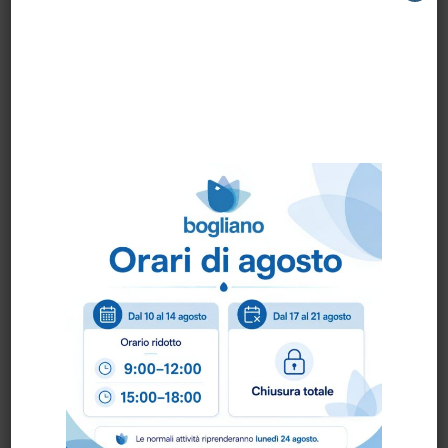
efficace contro lo sporco organico.
Versatilità:
Adatto a diverse modalità di
applicazione, manuale o con
attrezzature.
Sicurezza:
Non contiene coloranti né
essenze, ed è conforme agli standard
HACCP.
Adatto a Superfici Resistenti:
Sicuro
su superfici dure, ma evitare l’alluminio.
Consigli d'Uso
Per uso manuale o con lavasciuga:
Diluire il prodotto al 2%-3% (200 ml –
300 ml in 10 L d'acqua).