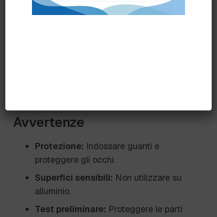
Per alta pressione:
Diluire il prodotto al
0,3%-0,8% (30 ml – 80 ml in 10 L
d'acqua).
Applicare la soluzione sulla superficie da
pulire e lasciare agire. Risciacquare
accuratamente.
Avvertenze
Protezione:
Indossare guanti e
proteggere gli occhi.
Superfici sensibili:
Non utilizzare su
alluminio.
Test preliminare:
Proteggere le parti