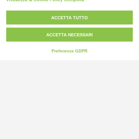
ACCETTA TUTTO
ACCETTA NECESSARI
Preferenze GDPR
Bogliano Srl
Strada Statale 231 Alba-Bra
Borgo San Martino 44, 12060 Pocapaglia CN
Tel:
0172-478161
Fax: 0172-487399
info@bogliano.it