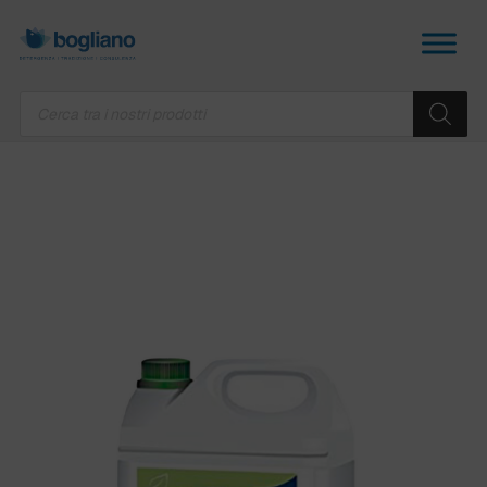
Products
search