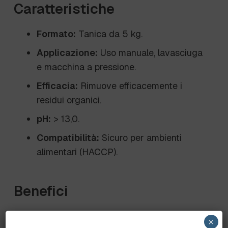
Caratteristiche
Formato:
Tanica da 5 kg.
Applicazione:
Uso manuale, lavasciuga
e macchina a pressione.
Efficacia:
Rimuove efficacemente i
residui organici.
pH:
> 13,0.
Compatibilità:
Sicuro per ambienti
alimentari (HACCP).
Benefici
Potere Sgrassante:
Formula altamente
×