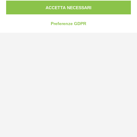
ACCETTA NECESSARI
Preferenze GDPR
Bogliano Srl
Strada Statale 231 Alba-Bra
Borgo San Martino 44, 12060 Pocapaglia CN
Tel:
0172-478161
Fax: 0172-487399
info@bogliano.it
Privacy Policy