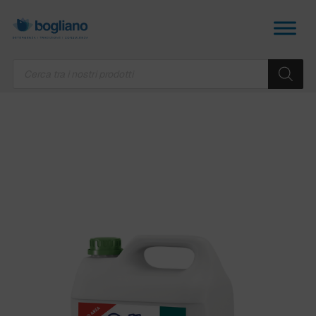
Products
search