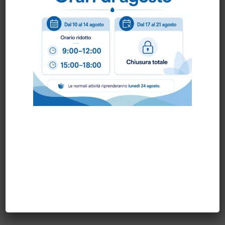
Spegnere
il forno o la piastra e
nebulizzare il prodotto uniformemente
sulla superficie.
Lasciare agire
per qualche minuto.
Frizionare
con un abrasivo e
risciacquare accuratamente con
pannospugna e acqua.
Prima di riutilizzare la superficie,
riscaldarla
per far evaporare i residui di
prodotto.
Formato da 5 kg:
svitare il tappo e
applicare lo spruzzatore specifico prima
dell’uso.