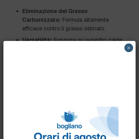
Eliminazione del Grasso
Carbonizzato:
Formula altamente
efficace contro il grasso ostinato.
Versatilità:
Funziona su superfici calde
×
e fredde.
Praticità d’Uso:
Erogatore schiumatore
che facilita l’applicazione.
Sicurezza:
Adatto a utilizzo HACCP,
senza rischi per l’ambiente alimentare.
Consigli d’Uso
Portare in temperatura
la superficie da
pulire (40-50°C).