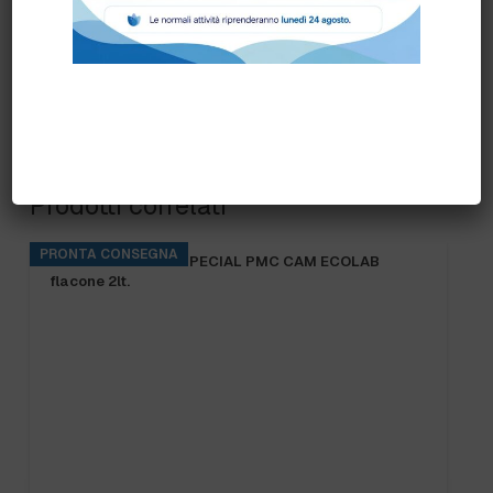
Prodotti correlati
PRONTA CONSEGNA
KITCHENPRO DES SPECIAL PMC CAM ECOLAB
flacone 2lt.