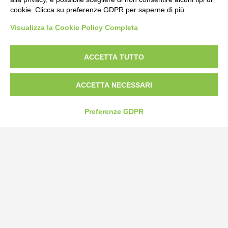
cookie. Clicca su preferenze GDPR per saperne di più.
Bogliano Srl
Visualizza la Cookie Policy Completa
Strada Statale 231 Alba-Bra
Borgo San Martino 44, 12060 Pocapaglia CN
ACCETTA TUTTO
Tel:
0172-478161
Fax: 0172-487399
ACCETTA NECESSARI
info@bogliano.it
Preferenze GDPR
Privacy Policy
Cookie Policy
Modifica preferenze cookie
P.IVA 00959440041