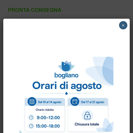
PRONTA CONSEGNA
250 MK – EXTRA PIATTI CON POMPETTA
×
flacone 1000 ml. – Sapone piatti a mano super
concentrato 14%
Scheda Sicurezza
Scheda Tecnica
Come ordinare?
Puoi ordinare chiamando al
0172 478161
oppure
scrivendo una mail a
info@bogliano.it
.
Per ogni informazione siamo a disposizione.