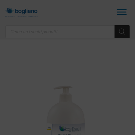
Products
search