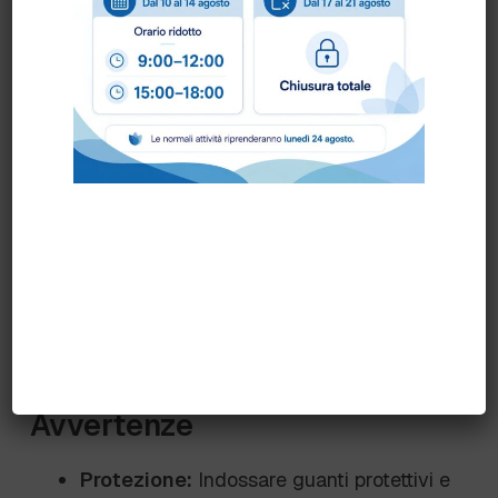
Spegnere
il forno o la piastra e
nebulizzare il prodotto uniformemente
sulla superficie.
Lasciare agire
per qualche minuto.
Frizionare
con un abrasivo e
risciacquare accuratamente con
pannospugna e acqua.
Prima di riutilizzare la superficie,
riscaldarla
per far evaporare i residui di
prodotto.
Avvertenze
Protezione:
Indossare guanti protettivi e