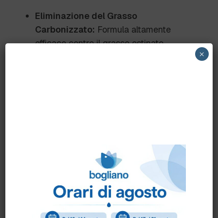
Eliminazione del Grasso
Carbonizzato:
Formula altamente
efficace contro il grasso ostinato.
×
Versatilità:
Funziona su superfici calde
e fredde.
Praticità d’Uso:
Erogatore schiumatore
che facilita l’applicazione.
Sicurezza:
Adatto a utilizzo HACCP,
senza rischi per l’ambiente alimentare.
Consigli d’Uso
Portare in temperatura
la superficie da
pulire (40-50°C).