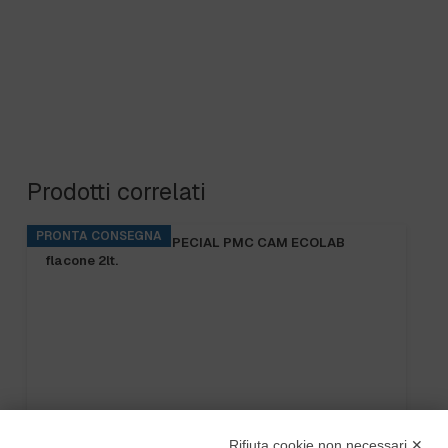
Prodotti correlati
PRONTA CONSEGNA
KITCHENPRO DES SPECIAL PMC CAM ECOLAB
flacone 2lt.
Rifiuta cookie non necessari ✕