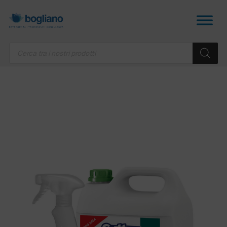
Products
search