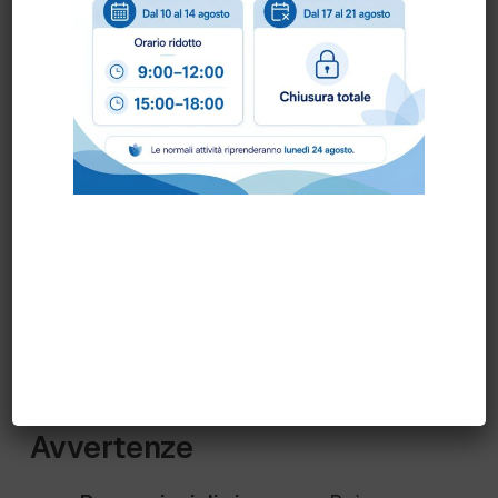
acqua.
Acque medie (15-25° f): 15 g in 5
L di acqua.
Acque dure (>25° f): 20 g in 5 L di
acqua.
Procedura
: Immergere le stoviglie nella
soluzione preparata e procedere con il
lavaggio. In caso di sporco ostinato,
lasciare in ammollo e applicare
un’adeguata azione meccanica.
Risciacquare con acqua corrente.
Avvertenze