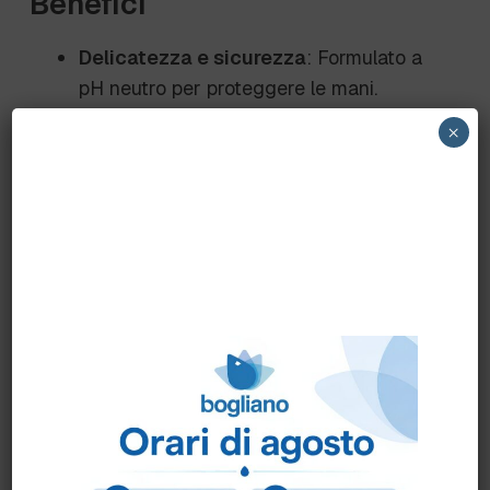
Benefici
Delicatezza e sicurezza
: Formulato a
pH neutro per proteggere le mani.
Azione versatile
: Adatto a diverse
×
tipologie di stoviglie e utensili.
Profumazione gradevole
: Lascia un
fresco profumo agrumato.
Conformità HACCP
: Sicuro per l’utilizzo
in ambienti alimentari.
Consigli d'uso
Diluizione
:
Acque dolci (0-15° f): 10 g in 5 L di