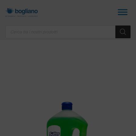
Products
search