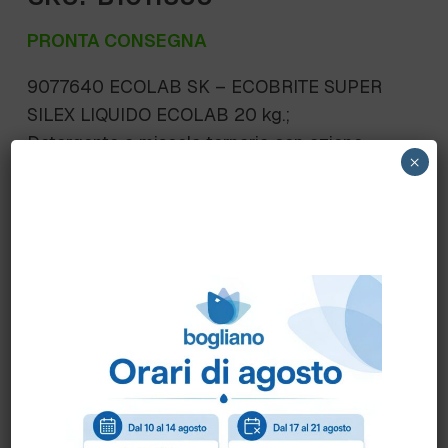
PRONTA CONSEGNA
9077640 ECOLAB SK – ECOBRITE SUPER
SILEX LIQUIDO ECOLAB 20 kg.;
Detergente a miscela ternaria con azione
×
enzimatica per il trattamento di tutte le fibre,
anche alle basse temperature. Formulazione
neutra per un completo ed efficace processo
di lavaggio. Eccellente profumazione sui capi.
Adatto per qualsiasi tipologia di tessuto in
cotone e mistosintetico, bianchi e colorati.
Scheda Sicurezza
Scheda Tecnica