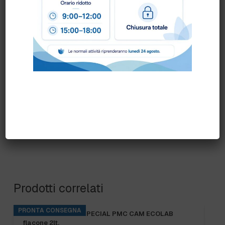
Come ordinare?
Puoi ordinare chiamando al
0172 478161
oppure
scrivendo una mail a
info@bogliano.it
.
Per ogni informazione siamo a disposizione.
Prodotti correlati
PRONTA CONSEGNA
KITCHENPRO DES SPECIAL PMC CAM ECOLAB
flacone 2lt.