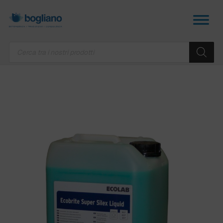
Products
search