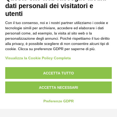
dati personali dei visitatori e
utenti
Con il tuo consenso, noi e i nostri partner utilizziamo i cookie e
tecnologie simili per archiviare, accedere ed elaborare i dati
personali come, ad esempio, la visita al sito web o la
personalizzazione degli annunci. Poiché rispettiamo il tuo diritto
alla privacy, è possibile scegliere di non consentire alcuni tipi di
cookie. Clicca su preferenze GDPR per saperne di più.
Visualizza la Cookie Policy Completa
Bogliano Srl
Strada Statale 231 Alba-Bra
Borgo San Martino 44, 12060 Pocapaglia CN
ACCETTA TUTTO
Tel:
0172-478161
ACCETTA NECESSARI
Fax: 0172-487399
Preferenze GDPR
info@bogliano.it
Privacy Policy