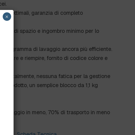
ei.
umo ottimali, garanzia di completo
×
sparmio di spazio e ingombro minimo per lo
n programma di lavaggio ancora più efficiente.
giare e riempire, fornito di codice colore e
cidentalmente, nessuna fatica per la gestione
di prodotto, un semplice blocco da 1,1 kg
mballaggio in meno, 70% di trasporto in meno
Scheda Tecnica