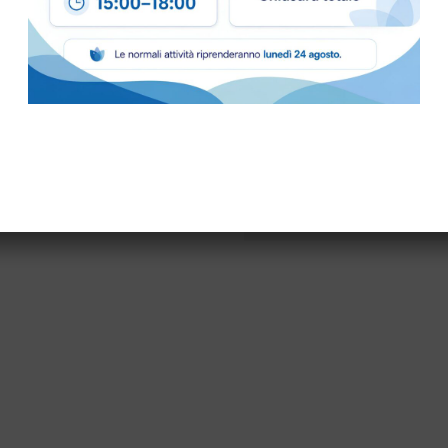
Come ordinare
Puoi ordinare chiamando 
info@bogliano.it
.
Per ogni informazione sia