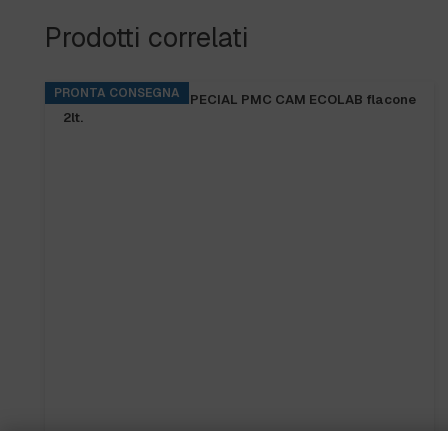
Prodotti correlati
PRONTA CONSEGNA
KITCHENPRO DES SPECIAL PMC CAM ECOLAB flacone
2lt.