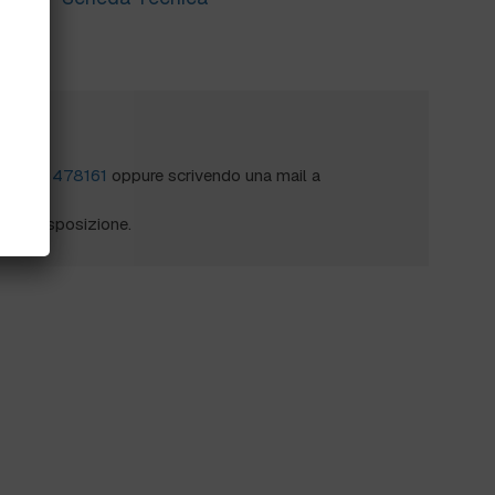
?
al
0172 478161
oppure scrivendo una mail a
mo a disposizione.