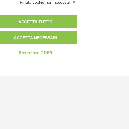
Rifiuta cookie non necessari ✕
ACCETTA TUTTO
ACCETTA NECESSARI
Preferenze GDPR
Privacy Policy
Cookie Policy
Modifica preferenze cookie
P.IVA 00959440041