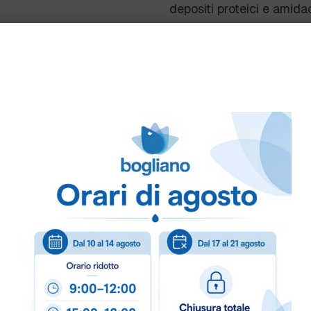
depositi proteici e amidac
°Efficiente Spese di cons
svuotamento, ingombro
ridotto, lunga durata, ri
stoccaggio.
Asciugatura rapida per u
°Sicuro Semplice da maneg
forma,
impossibile mischiarlo ac
di voluminose confezioni 
confezionato
in pellicola.
°Ecosostenibile 95% di i
Scheda Sicurezza