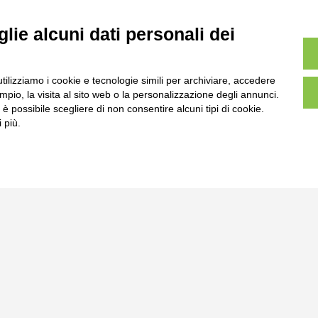
lie alcuni dati personali dei
utilizziamo i cookie e tecnologie simili per archiviare, accedere
pio, la visita al sito web o la personalizzazione degli annunci.
, è possibile scegliere di non consentire alcuni tipi di cookie.
 più.
l
Tel:
0172-478161
ale 231 Alba-Bra
Fax: 0172-487399
Martino 44, 12060
 CN
info@bogliano.it