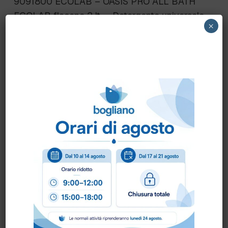
9091800 ECOLAB – OASIS PRO ALL BATH
ECOLAB flacone 2 lt. – Detergente universale
×
non acido per il bagno
Scheda Sicurezza
Come ordinare?
Puoi ordinare chiamando al
0172 478161
oppure
scrivendo una mail a
info@bogliano.it
.
Per ogni informazione siamo a disposizione.