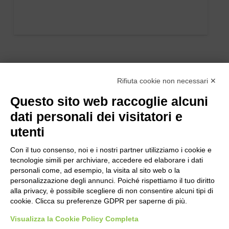
Rifiuta cookie non necessari ✕
Questo sito web raccoglie alcuni
dati personali dei visitatori e
utenti
Con il tuo consenso, noi e i nostri partner utilizziamo i cookie e
tecnologie simili per archiviare, accedere ed elaborare i dati
personali come, ad esempio, la visita al sito web o la
personalizzazione degli annunci. Poiché rispettiamo il tuo diritto
alla privacy, è possibile scegliere di non consentire alcuni tipi di
cookie. Clicca su preferenze GDPR per saperne di più.
Bogliano Srl
Strada Statale 231 Alba-Bra
Visualizza la Cookie Policy Completa
Borgo San Martino 44, 12060 Pocapaglia CN