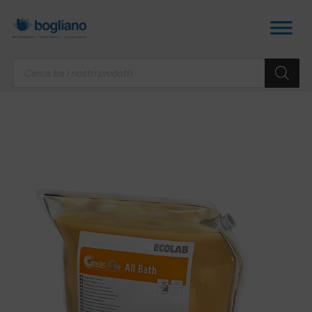
Products
search