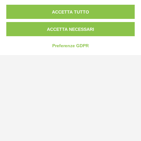
ACCETTA TUTTO
Tel:
0172-478161
Fax: 0172-487399
ACCETTA NECESSARI
info@bogliano.it
Preferenze GDPR
Privacy Policy
Cookie Policy
Modifica preferenze cookie
P.IVA 00959440041
credits