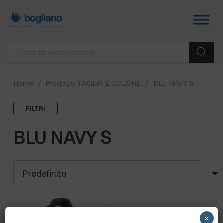
Products
search
Home
/
Prodotto TAGLIA E COLORE
/
BLU NAVY S
FILTRI
BLU NAVY S
×