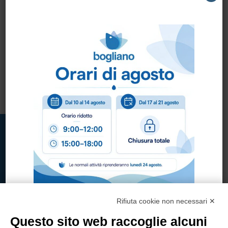
FELPA FULL ZIP
MIXER
Rifiuta cookie non necessari ✕
Bogliano Srl
Questo sito web raccoglie alcuni
Strada Statale 231 Alba-Bra