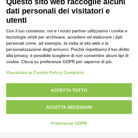
Questo sito web raccoglie alcuni
Strada Statale 231 Alba-Bra
Borgo San Martino 44, 12060 Pocapaglia CN
dati personali dei visitatori e
utenti
Tel:
0172-478161
Fax: 0172-487399
Con il tuo consenso, noi e i nostri partner utilizziamo i cookie e
tecnologie simili per archiviare, accedere ed elaborare i dati
personali come, ad esempio, la visita al sito web o la
info@bogliano.it
personalizzazione degli annunci. Poiché rispettiamo il tuo diritto
alla privacy, è possibile scegliere di non consentire alcuni tipi di
Privacy Policy
cookie. Clicca su preferenze GDPR per saperne di più.
Cookie Policy
Visualizza la Cookie Policy Completa
Modifica preferenze cookie
P.IVA 00959440041
ACCETTA TUTTO
ACCETTA NECESSARI
Preferenze GDPR
credits