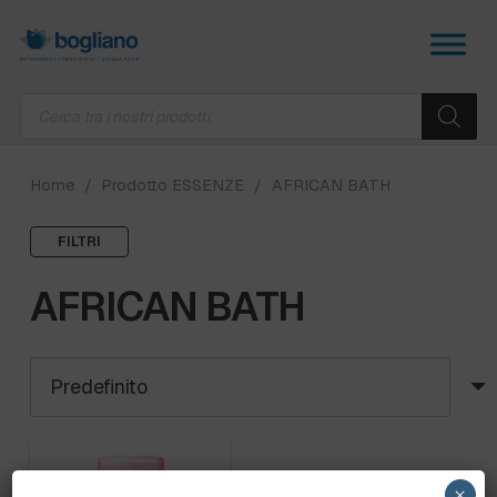
Products
search
Home
/
Prodotto ESSENZE
/
AFRICAN BATH
FILTRI
AFRICAN BATH
×