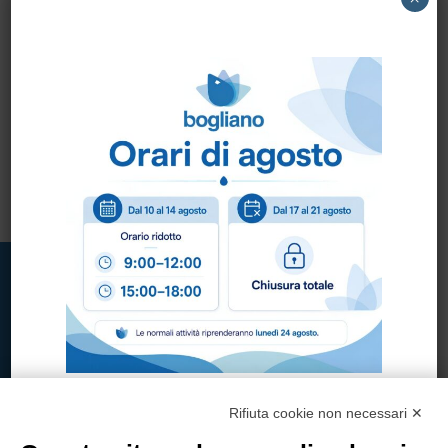
DEODORANTE PUSH &
FRESH AIR COPYR
FRESH 300ML.
DEODORANTE X
DEODORANTE AMBI…
DIFFUSORE 250ML.
Rifiuta cookie non necessari ✕
Bogliano Srl