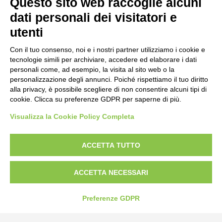
Questo sito web raccoglie alcuni
Strada Statale 231 Alba-Bra
Borgo San Martino 44, 12060 Pocapaglia CN
dati personali dei visitatori e
utenti
Tel:
0172-478161
Fax: 0172-487399
Con il tuo consenso, noi e i nostri partner utilizziamo i cookie e
tecnologie simili per archiviare, accedere ed elaborare i dati
personali come, ad esempio, la visita al sito web o la
info@bogliano.it
personalizzazione degli annunci. Poiché rispettiamo il tuo diritto
alla privacy, è possibile scegliere di non consentire alcuni tipi di
Privacy Policy
cookie. Clicca su preferenze GDPR per saperne di più.
Cookie Policy
Visualizza la Cookie Policy Completa
Modifica preferenze cookie
P.IVA 00959440041
ACCETTA TUTTO
ACCETTA NECESSARI
Preferenze GDPR
credits