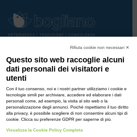
Rifiuta cookie non necessari ✕
Bogliano Srl
Questo sito web raccoglie alcuni
Strada Statale 231 Alba-Bra
Borgo San Martino 44, 12060 Pocapaglia CN
dati personali dei visitatori e
utenti
Tel:
0172-478161
Fax: 0172-487399
Con il tuo consenso, noi e i nostri partner utilizziamo i cookie e
tecnologie simili per archiviare, accedere ed elaborare i dati
personali come, ad esempio, la visita al sito web o la
info@bogliano.it
personalizzazione degli annunci. Poiché rispettiamo il tuo diritto
alla privacy, è possibile scegliere di non consentire alcuni tipi di
Privacy Policy
cookie. Clicca su preferenze GDPR per saperne di più.
Cookie Policy
Visualizza la Cookie Policy Completa
Modifica preferenze cookie