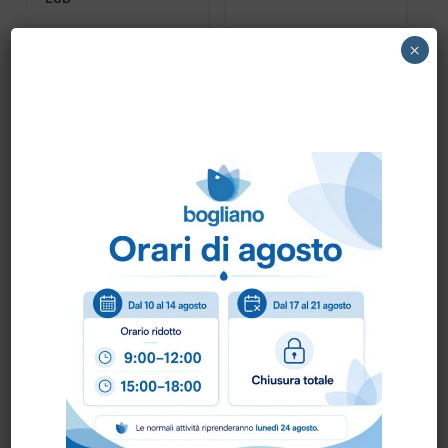
×
SCARPA GOING “RED
SCARPA MOVIDA U-
LION” U-POWER
POWER