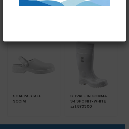
SCARPA POINT “RED
SCARPA REPLY S2 U-
LION” U-POWER
POWER
SCARPA STAFF
STIVALE IN GOMMA
SOCIM
S4 SRC NIT-WHITE
art.570300